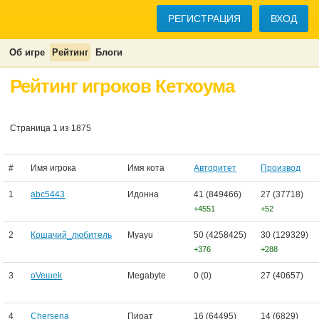
РЕГИСТРАЦИЯ
ВХОД
Об игре
Рейтинг
Блоги
Рейтинг игроков Кетхоума
Страница 1 из 1875
#
Имя игрока
Имя кота
Авторитет
Производ
1
abc5443
Идонна
41 (849466)
27 (37718)
+4551
+52
2
Кошачий_любитель
Myayu
50 (4258425)
30 (129329)
+376
+288
3
oVeшеk
Megabyte
0 (0)
27 (40657)
4
Chersena
Пират
16 (64495)
14 (6829)