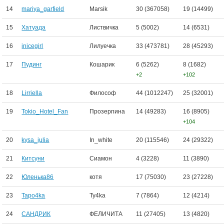
14
mariya_garfield
Marsik
30 (367058)
19 (14499)
15
Хатуада
Листвичка
5 (5002)
14 (6531)
16
inicegirl
Лилуечка
33 (473781)
28 (45293)
17
Пудинг
Кошарик
6 (5262)
8 (1682)
+2
+102
18
Lirriella
Философ
44 (1012247)
25 (32001)
19
Tokio_Hotel_Fan
Прозерпина
14 (49283)
16 (8905)
+104
20
kysa_julia
In_white
20 (115546)
24 (29322)
21
Китсуни
Сиамон
4 (3228)
11 (3890)
22
Юленька86
котя
17 (75030)
23 (27228)
23
Tapo4ka
Ty4ka
7 (7864)
12 (4214)
24
САНДРИК
ФЕЛИЧИТА
11 (27405)
13 (4820)