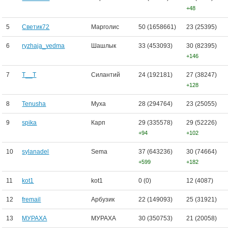
+48
5
Светик72
Марголис
50 (1658661)
23 (25395)
6
ryzhaja_vedma
Шашлык
33 (453093)
30 (82395)
+146
7
T__T
Силантий
24 (192181)
27 (38247)
+128
8
Tenusha
Myxa
28 (294764)
23 (25055)
9
spika
Карп
29 (335578)
29 (52226)
+94
+102
10
sylanadel
Sema
37 (643236)
30 (74664)
+599
+182
11
kot1
kot1
0 (0)
12 (4087)
12
fremail
Арбузик
22 (149093)
25 (31921)
13
МУРАХА
МУРАХА
30 (350753)
21 (20058)