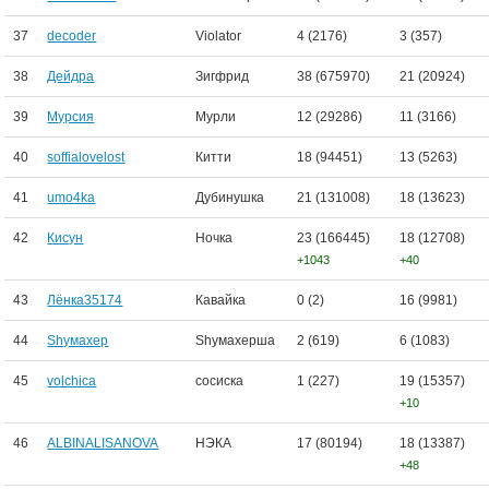
37
decoder
Violator
4 (2176)
3 (357)
38
Дейдра
Зигфрид
38 (675970)
21 (20924)
39
Мурсия
Мурли
12 (29286)
11 (3166)
40
soffialovelost
Китти
18 (94451)
13 (5263)
41
umo4ka
Дубинушка
21 (131008)
18 (13623)
42
Кисун
Ночка
23 (166445)
18 (12708)
+1043
+40
43
Лёнка35174
Кавайка
0 (2)
16 (9981)
44
Shумахер
Shумахерша
2 (619)
6 (1083)
45
volchica
сосиска
1 (227)
19 (15357)
+10
46
ALBINALISANOVA
НЭКА
17 (80194)
18 (13387)
+48