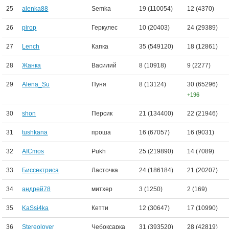
25
alenka88
Semka
19 (110054)
12 (4370)
26
pirop
Геркулес
10 (20403)
24 (29389)
27
Lench
Капка
35 (549120)
18 (12861)
28
Жанка
Василий
8 (10918)
9 (2277)
29
Alena_Su
Пуня
8 (13124)
30 (65296)
+196
30
shon
Персик
21 (134400)
22 (21946)
31
tushkana
проша
16 (67057)
16 (9031)
32
AICmos
Pukh
25 (219890)
14 (7089)
33
Биссектриса
Ласточка
24 (186184)
21 (20207)
34
андрей78
митхер
3 (1250)
2 (169)
35
KaSsi4ka
Кетти
12 (30647)
17 (10990)
36
Stereolover
Чебоксарка
31 (393520)
28 (42819)