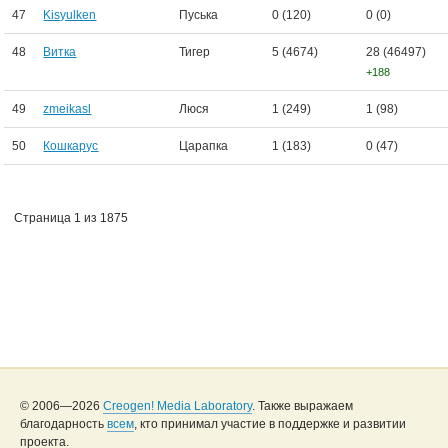
47
Kisyulken
Пуська
0 (120)
0 (0)
48
Витка
Тигер
5 (4674)
28 (46497)
+188
49
zmeikasl
Люся
1 (249)
1 (98)
50
Кошкарус
Царапка
1 (183)
0 (47)
Страница 1 из 1875
© 2006—2026
Creogen! Media Laboratory
. Также выражаем
благодарность
всем
, кто принимал участие в поддержке и развитии
проекта.