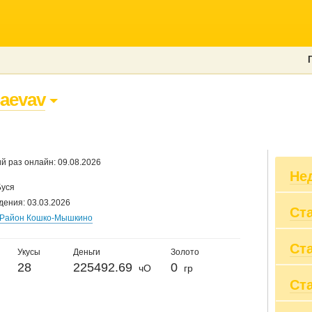
aevav
й раз онлайн: 09.08.2026
Не
Буся
дения: 03.03.2026
Ст
Бе
Район Кошко-Мышкино
Ст
Вы
Укусы
Деньги
Золото
Пр
28
225492.69
0
чО
гр
Вы
Ст
20
Пр
20
Су
20