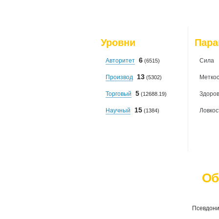
Уровни
Пар
6
Авторитет
Сила
(6515)
13
Производ
Меткос
(5302)
5
Торговый
Здоро
(12688.19)
15
Научный
Ловкос
(1384)
Об
Псевдони