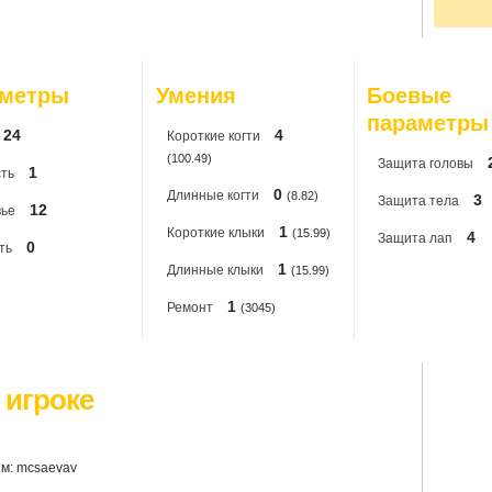
По
20
20
20
20
аметры
Умения
Боевые
20
параметры
24
4
Короткиe когти
(100.49)
Защита головы
1
ть
0
Длинные когти
(8.82)
3
Защита тела
12
вье
1
Короткие клыки
(15.99)
4
Защита лап
0
ть
1
Длинные клыки
(15.99)
1
Ремонт
(3045)
 игроке
м: mcsaevav