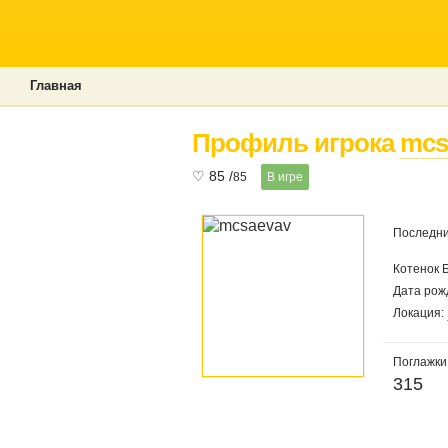
Главная
Профиль игрока
mcs
♡
85
/
85
В игре
Последни
Котенок 
Дата рож
Локация:
Поглажки
315