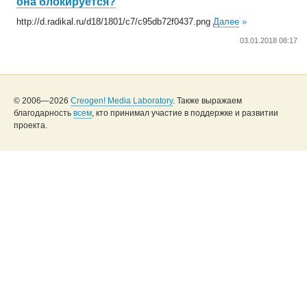
она блокируется?
http://d.radikal.ru/d18/1801/c7/c95db72f0437.png
Далее
»
03.01.2018 08:17
© 2006—2026
Creogen! Media Laboratory
. Также выражаем
благодарность
всем
, кто принимал участие в поддержке и развитии
проекта.