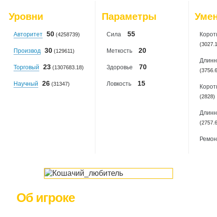
Деревянные лыжи всем!
2026-08-07
: 10
Дружба
Уровни
Параметры
Уме
2026-08-08
: 10
Пластикаски!
2026-08-09
: 1
Суперкотозащита
50
55
Авторитет
Сила
Корот
(4258739)
Кошкина радость
Рыба в ужОсе. Спасибо, что работаете у нас!
(3027.
30
20
Производ
Меткость
(129611)
Кулички
Длинн
Зубастики :-3
23
70
Торговый
Здоровье
(1307683.18)
Ещё одна кошачья радость
(3756.
Мадам Баттерфляй
26
15
Научный
Ловкость
(31347)
Корот
Ladybug
Песочек
(2828)
ДлинУсилКогти (ужОс какой-то)
Длинн
Вкусняшка для котиков
Котозащита
(2757.
БОЛЬШОЙ БАБАХ
Ремон
Царский
Об игроке