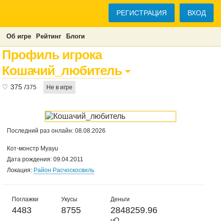
РЕГИСТРАЦИЯ
ВХОД
Об игре
Рейтинг
Блоги
Профиль игрока
Кошачий_любитель
♡
375
/
375
Не в игре
Последний раз онлайн: 08.08.2026
Кот-монстр Myayu
Дата рождения: 09.04.2011
Локация:
Район Расчоскосвиль
Поглажки
Укусы
Деньги
4483
8755
2848259.96
чО