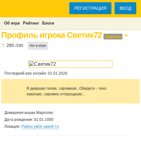
РЕГИСТРАЦИЯ
ВХОД
Об игре
Рейтинг
Блоги
Профиль игрока
Светик72
Заброшен
♡
285
/
285
Не в игре
Последний раз онлайн: 01.01.2026
Я девушка тихая...скромная...Обидите - тихо
закопаю...скромно отпраздную...
Домашняя кошка Марголис
Дата рождения: 01.01.1000
Локация:
Район ужОс какой-то