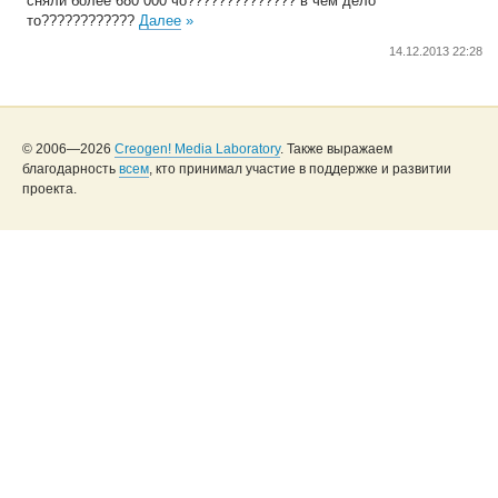
сняли более 680 000 чо?????????????? в чем дело
то????????????
Далее
»
14.12.2013 22:28
© 2006—2026
Creogen! Media Laboratory
. Также выражаем
благодарность
всем
, кто принимал участие в поддержке и развитии
проекта.