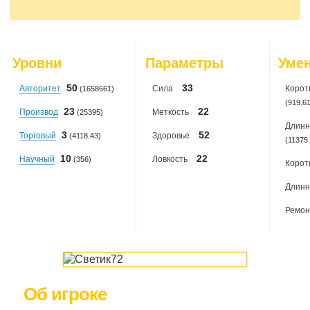
2026-08-01
: 0
Поймано мышек: 259
2026-08-02
: 0
2026-08-03
: 0
2026-08-04
: 0
2026-08-05
: 0
Уровни
Параметры
Уме
2026-08-06
: 0
50
33
Авторитет
Сила
Корот
(1658661)
(919.6
23
22
Производ
Меткость
(25395)
Длинн
3
52
Торговый
Здоровье
(4118.43)
(11375
10
22
Научный
Ловкость
(356)
Корот
Длинн
Ремон
Об игроке