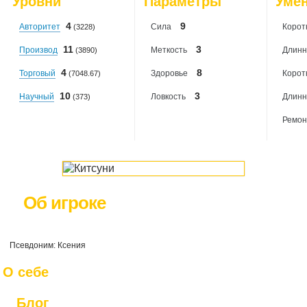
Уровни
Параметры
Уме
2026-08-07
: 0
4
9
Авторитет
Сила
Корот
(3228)
11
3
Производ
Меткость
Длинн
(3890)
4
8
Торговый
Здоровье
Корот
(7048.67)
10
3
Научный
Ловкость
Длинн
(373)
Ремон
Об игроке
Псевдоним: Ксения
О себе
Блог