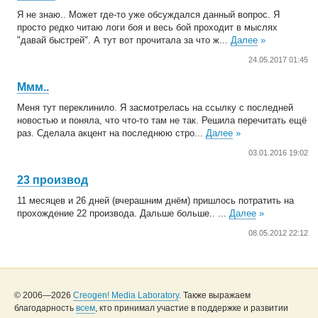
Я не знаю.. Может где-то уже обсуждался данный вопрос. Я
просто редко читаю логи боя и весь бой проходит в мыслях
"давай быстрей". А тут вот прочитала за что ж...
Далее
»
24.05.2017 01:45
Ммм..
Меня тут переклинило. Я засмотрелась на ссылку с последней
новостью и поняла, что что-то там не так. Решила перечитать ещё
раз. Сделала акцент на последнюю стро...
Далее
»
03.01.2016 19:02
23 производ
11 месяцев и 26 дней (вчерашним днём) пришлось потратить на
прохождение 22 производа. Дальше больше.. ...
Далее
»
08.05.2012 22:12
© 2006—2026
Creogen! Media Laboratory
. Также выражаем
благодарность
всем
, кто принимал участие в поддержке и развитии