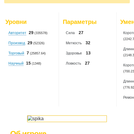
2026-08-05
: 6
2026-08-06
: 4
2026-08-07
: 5
2026-08-08
: 1
Уровни
Параметры
Уме
2026-08-09
: 1
29
27
Авторитет
Сила
Корот
(335578)
(2242.
29
32
Производ
Меткость
(52326)
Длинн
7
13
Торговый
Здоровье
(25857.64)
(2148.
15
27
Научный
Ловкость
(1348)
Корот
(700.2
Длинн
(776.9
Ремон
Об игроке