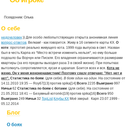
Псевдоним: Олька
О себе
недочеловек
)) Для особо любопытствующих открыта анонимная линия
вопрос-ответов
. Велкам! - как говорится. Живу в 16 сегменте карты КХ.
О
коте
: прототип реально живущего кота. 1999 года выпуска в свет. Назван
был в честь Карпа из *Место встречи изменить нельзя*, но ему больше
подошло бы Ворчун или Пискля. Его владения ограничиваются размерами
квартиры (за его пределы выходил раза 3 в своей жизни). При попытках
вытолкнуть сопротивляется, кусая и царапая. Боится всех и вся.
Кота не
женю. Он у меня женоненавистник! Поэтому сразу отвечаю: "Нет, нет и
нет".
Статистика по боям
: (для себя).
В боях один на один
. На состояние от
14.11.2010 19:35 — Roy67[13] против spika[14]
Всего
2235
Выиграно
997
Ничьи
62
Статистика по боям с ботами
: (для себя). На состояние от
21.05.2011 18:41 — Безумный котопёс[19] против spika[16]
Всего
950
Выиграно
249
Ничьи
32
TopList
Клубы КХ
Моё зверьё:
Карп 23.07.1999 -
05.12.2014
Блог
О боях