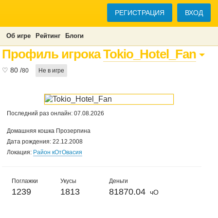
РЕГИСТРАЦИЯ
ВХОД
Об игре
Рейтинг
Блоги
Профиль игрока
Tokio_Hotel_Fan
♡
80
/
80
Не в игре
Последний раз онлайн: 07.08.2026
Домашняя кошка Прозерпина
Дата рождения: 22.12.2008
Локация:
Район кОтОвасия
Поглажки
Укусы
Деньги
1239
1813
81870.04
чО