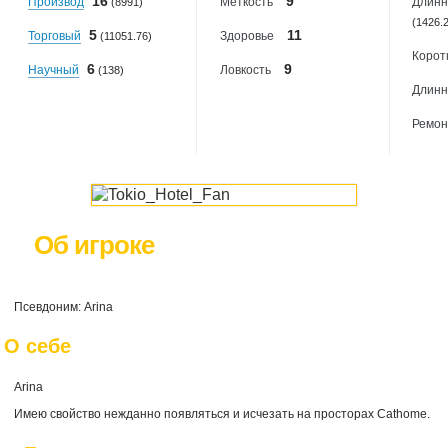
16
9
Производ
Меткость
Длинн
(8991)
(1426.
5
11
Торговый
Здоровье
(11051.76)
Корот
6
9
Научный
Ловкость
(138)
Длинн
Ремон
Об игроке
Псевдоним: Arina
О себе
Arina
Имею свойство нежданно появляться и исчезать на просторах Cathome.