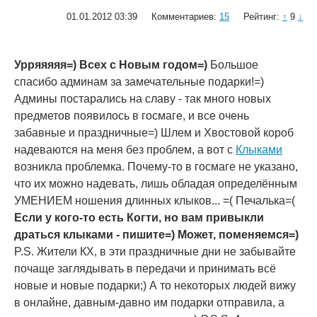
01.01.2012 03:39
Комментариев:
15
Рейтинг:
↑
9
↓
Урряяяяя=) Всех с Новым годом=)
Большое
спасибо админам за замечательные подарки!=)
Админы постарались на славу - так много новых
предметов появилось в госмаге, и все очень
забавные и праздничные=) Шлем и Хвостовой короб
надеваются на меня без проблем, а вот с
Клыками
возникла проблемка. Почему-то в госмаге не указано,
что их можно надевать, лишь обладая определённым
УМЕНИЕМ ношения длинных клыков... =( Печалька=(
Если у кого-то есть Когти, но вам привыкли
драться клыками - пишите=) Может, поменяемся=)
P.S. Жители КХ, в эти праздничные дни не забывайте
почаще заглядывать в передачи и принимать всё
новые и новые подарки;) А то некоторых людей вижу
в онлайне, давным-давно им подарки отправила, а