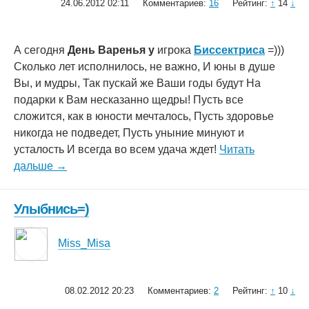
24.06.2012 02:11
Комментариев:
16
Рейтинг:
↑
14
↓
А сегодня
День Варенья у
игрока
Биссектриса
=)))
Сколько лет исполнилось, не важно, И юны в душе
Вы, и мудры, Так пускай же Ваши годы будут На
подарки к Вам несказанно щедры! Пусть все
сложится, как в юности мечталось, Пусть здоровье
никогда не подведет, Пусть уныние минуют и
усталость И всегда во всем удача ждет!
Читать
дальше →
Улыбнись=)
Miss_Misa
08.02.2012 20:23
Комментариев:
2
Рейтинг:
↑
10
↓