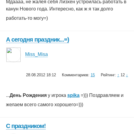
Мдаааа, не жалея себя Лизхен устроилась работать в
канун Нового года. Интересно, как ж я так долго
работать-то могу=)
А сегодня праздник...=)
Miss_Misa
28.08.2012 18:12
Комментариев:
15
Рейтинг:
↑
12
↓
...
День Рождения
у игрока
spika
=))) Поздравляем и
желаем всего самого хорошего=)))
С праздником!