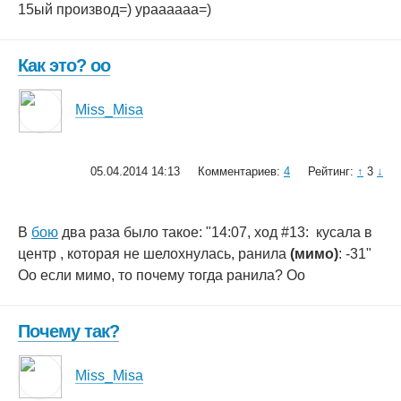
15ый производ=) ураааааа=)
Как это? оо
Miss_Misa
05.04.2014 14:13
Комментариев:
4
Рейтинг:
↑
3
↓
В
бою
два раза было такое: "14:07, ход #13: кусала в
центр , которая не шелохнулась, ранила
(мимо)
: -31"
Оо если мимо, то почему тогда ранила? Оо
Почему так?
Miss_Misa