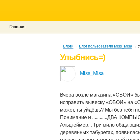
Главная
Блоги
→
Блог пользователя Miss_Misa
→ У
Улыбнись=)
Miss_Misa
Вчера возле магазина «ОБОИ» был
исправить вывеску «ОБОИ» на «ОБ
может, ты уйдёшь? Мы без тебя п
Понимание и ............ДВА КОМПЬЮ
Альцгеймер... Три мило общающих
деревянных табуретах, появилась
голову, а у него вместо этой гол