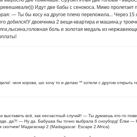
ревешивали))) Идут две бабы с сенокоса. Мимо пролетает п
орая: — Ты бы косу на другое плечо переложила... Через 15
 чего добился!У двоечника 2 вещи-квартира и машина,у трое
олги,лысина,головная боль и золотая медаль из нержавею
рплаты!
дила! -моя корова, шо хочу то и делаю ** хотели с другом открыть г
 и выставить всё, как несчастный случай! — Ты думаешь кто-то пов
зде, да?! — Ну да. Бабушка бы точно выбрала б сноуборд! Ёлки — 
скотчем! Мадагаскар 2 (Madagascar: Escape 2 Africa)