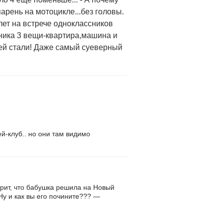
арень на мотоцикле...без головы.
 лет на встрече одноклассников
чника 3 вещи-квартира,машина и
щей стали! Даже самый суеверный
ей-клуб.. но они там видимо
ерит, что бабушка решила на Новый
Ну и как вы его почините??? —