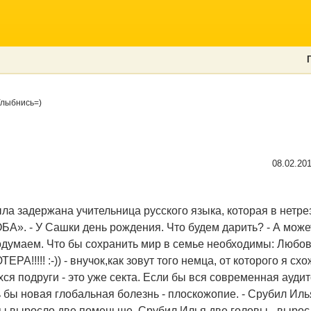
лыбнись=)
08.02.20
а задержана учительница русского языка, которая в нетр
А». - У Сашки день рождения. Что будем дарить? - А может
одумаем. Что бы сохранить мир в семье необходимы: Любов
ТЕРА!!!!! :-)) - внучок,как зовут того немца, от которого я с
ся подруги - это уже секта. Если бы вся современная ауди
 бы новая глобальная болезнь - плоскожопие. - Срубил И
овы выросло две поменьше. Срубил Илья две головы - вырос