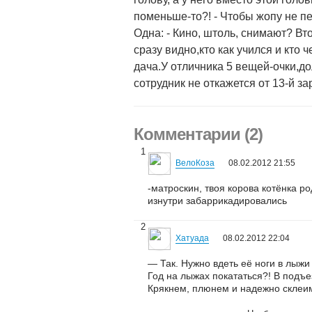
поменьше-то?! - Чтобы жопу не пе
Одна: - Кино, штоль, снимают? Вт
сразу видно,кто как учился и кто
дача.У отличника 5 вещей-очки,д
сотрудник не откажется от 13-й за
Комментарии (2)
1
ВелоКоза
08.02.2012 21:55
-матроскин, твоя корова котёнка ро
изнутри забаррикадировались
2
Хатуада
08.02.2012 22:04
— Так. Нужно вдеть её ноги в лыжи
Год на лыжах покататься?! В подъе
Крякнем, плюнем и надежно склеим 