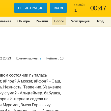
Онлайн
00:47
РЕГИСТРАЦИЯ
ВХОД
1
Главная
Об игре
Рейтинг
Блоги
Регистрация
Вход
12 20:23
Комментариев:
2
Рейтинг: 10
езвом состоянии пыталась
, айпод? А может, айфон? - Саш,
ь,Нежность, Терпение, Уважение,
хожу с ума? - Альцгеймер, бабушка,
тория Интернета сидела на
лья Муромец Змею Горынычу
ло 4 ещё поменьше... - А почему