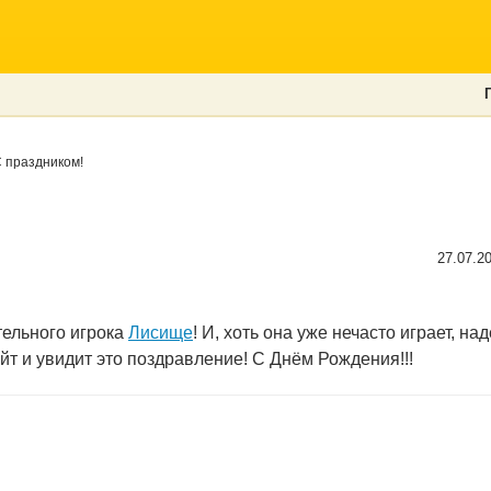
 праздником!
27.07.2
тельного игрока
Лисище
! И, хоть она уже нечасто играет, н
т и увидит это поздравление! С Днём Рождения!!!