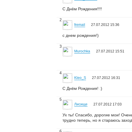
С Днём Рождения!!!!
2
fremail
27.07.2012 15:36
с днем рождения!)
3
Murochka
27.07.2012 15:51
4
Kleo_S
27.07.2012 16:31
С Днём Рождения! :)
5
Лисище
27.07.2012 17:03
Ух ты! Спасибо, дорогие мои! Очен
трудно теперь, но я стараюсь заход
6