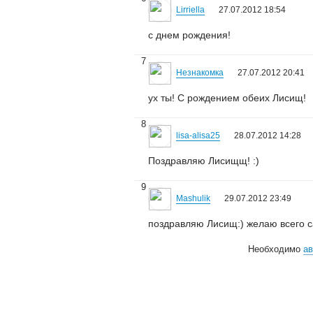
Lirriella
27.07.2012 18:54
с днем рождения!
7
Незнакомка
27.07.2012 20:41
ух ты! С рождением обеих Лисищ!
8
lisa-alisa25
28.07.2012 14:28
Поздравляю Лисищщ! :)
9
Mashulik
29.07.2012 23:49
поздравляю Лисищ:) желаю всего са
Необходимо
ав