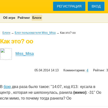
РЕГИСТРАЦИЯ
ВХОД
Об игре
Рейтинг
Блоги
Блоги
→
Блог пользователя Miss_Misa
→ Как это? оо
Как это? оо
Miss_Misa
05.04.2014 14:13
Комментариев:
4
Рейтинг: 3
В
бою
два раза было такое: "14:07, ход #13: кусала в
центр , которая не шелохнулась, ранила
(мимо)
: -31" Оо
если мимо, то почему тогда ранила? Оо