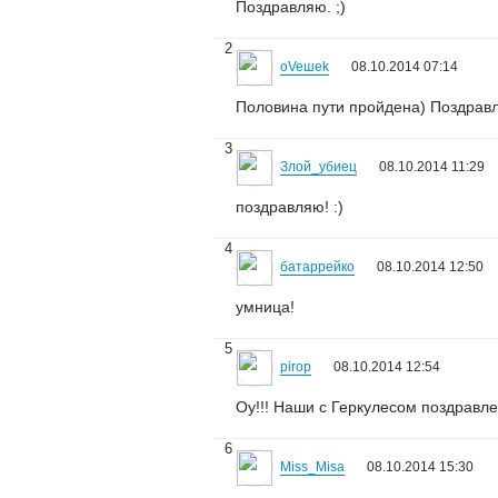
Поздравляю. ;)
2
oVeшеk
08.10.2014 07:14
Половина пути пройдена) Поздрав
3
Злой_убиец
08.10.2014 11:29
поздравляю! :)
4
батаррейко
08.10.2014 12:50
умница!
5
pirop
08.10.2014 12:54
Оу!!! Наши с Геркулесом поздравлен
6
Miss_Misa
08.10.2014 15:30