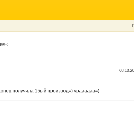
ра!=)
08.10.2
аконец получила 15ый производ=) ураааааа=)