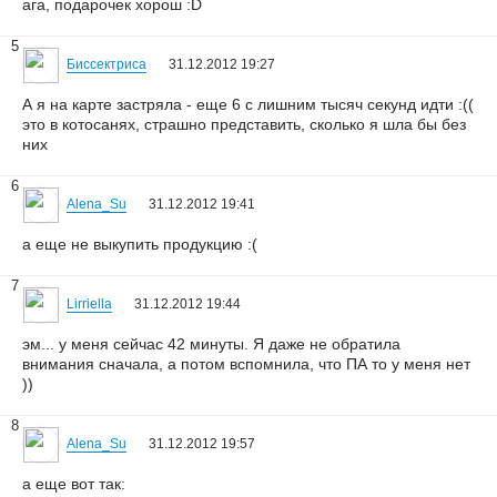
ага, подарочек хорош :D
5
Биссектриса
31.12.2012 19:27
А я на карте застряла - еще 6 с лишним тысяч секунд идти :((
это в котосанях, страшно представить, сколько я шла бы без
них
6
Alena_Su
31.12.2012 19:41
а еще не выкупить продукцию :(
7
Lirriella
31.12.2012 19:44
эм... у меня сейчас 42 минуты. Я даже не обратила
внимания сначала, а потом вспомнила, что ПА то у меня нет
))
8
Alena_Su
31.12.2012 19:57
а еще вот так: