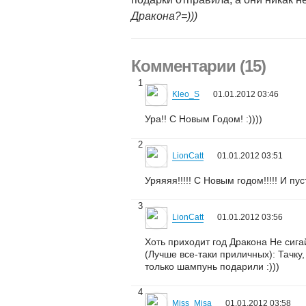
Дракона?=)))
Комментарии (15)
1
Kleo_S
01.01.2012 03:46
Ура!! С Новым Годом! :))))
2
LionCatt
01.01.2012 03:51
Уряяяя!!!!! С Новым годом!!!!! И пусть
3
LionCatt
01.01.2012 03:56
Хоть приходит год Дракона Не сига
(Лучше все-таки приличных): Тачку,
только шампунь подарили :)))
4
Miss_Misa
01.01.2012 03:58