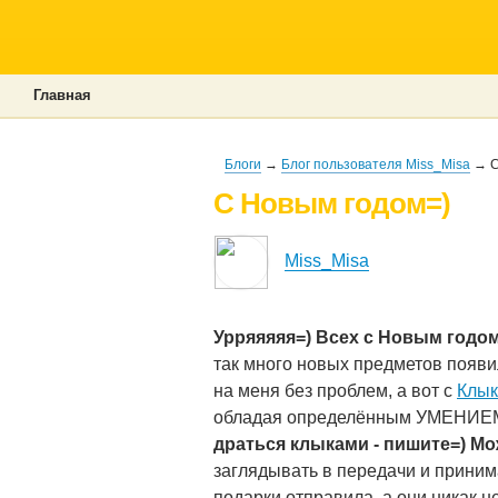
Главная
Блоги
→
Блог пользователя Miss_Misa
→ С
С Новым годом=)
Miss_Misa
Урряяяяя=) Всех с Новым годом
так много новых предметов появи
на меня без проблем, а вот с
Клы
обладая определённым УМЕНИЕМ 
драться клыками - пишите=) Мо
заглядывать в передачи и приним
подарки отправила, а они никак не