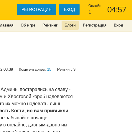
Онлайн
04:57
РЕГИСТРАЦИЯ
ВХОД
1
Главная
Об игре
Рейтинг
Блоги
Регистрация
Вход
12 03:39
Комментариев:
15
Рейтинг: 9
Админы постарались на славу -
ем и Хвостовой короб надеваются
что их можно надевать, лишь
 есть Когти, но вам привыкли
 не забывайте почаще
жу в онлайне, давным-давно им
бинезон/жилетку или крылья