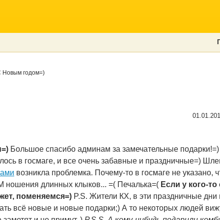
 Новым годом=)
01.01.20
=)
Большое спасибо админам за замечательные подарки!=) 
лось в госмаге, и все очень забавные и праздничные=) Шл
ками
возникла проблемка. Почему-то в госмаге не указано, 
ношения длинных клыков... =( Печалька=(
Если у кого-то
жет, поменяемся=)
P.S. Жители КХ, в эти праздничные дни
ать всё новые и новые подарки;) А то некоторых людей ви
 заметят и не примут..)
P.S.S. А кому-нибудь подарили ком