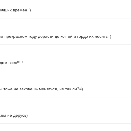
лучших времен :)
м прекрасном году дорасти до когтей и гордо их носить=)
ом всех!!!!!
ы тоже не захочешь меняться, не так ли?=)
сем не дерусь)