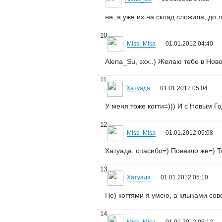
не, я уже их на склад сложила, до 
10
Miss_Misa
01.01.2012 04:40
Alena_Su, эхх..) Желаю тебе в Ново
11
Хатуада
01.01.2012 05:04
У меня тоже когти=))) И с Новым Год
12
Miss_Misa
01.01.2012 05:08
Хатуада, спасибо=) Повезло же=) Т
13
Хатуада
01.01.2012 05:10
Не) когтями я умею, а клыками сов
14