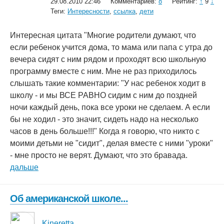
29.08.2010 22:46
Комментариев:
8
Рейтинг:
↑
9
↓
Теги:
Интересности
,
ссылка
,
дети
Интересная цитата "Многие родители думают, что
если ребенок учится дома, то мама или папа с утра до
вечера сидят с ним рядом и проходят всю школьную
программу вместе с ним. Мне не раз приходилось
слышать такие комментарии: "У нас ребенок ходит в
школу - и мы ВСЕ РАВНО сидим с ним до поздней
ночи каждый день, пока все уроки не сделаем. А если
бы не ходил - это значит, сидеть надо на несколько
часов в день больше!!!" Когда я говорю, что никто с
моими детьми не "сидит", делая вместе с ними "уроки"
- мне просто не верят. Думают, что это бравада.
дальше
Об американской школе...
Kineretta