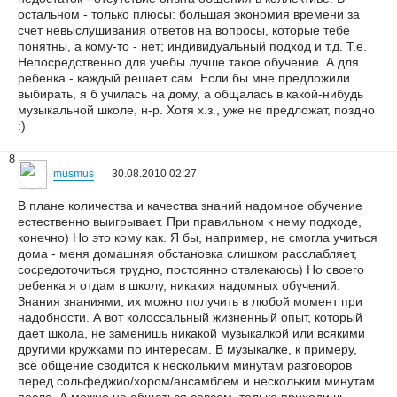
остальном - только плюсы: большая экономия времени за
счет невыслушивания ответов на вопросы, которые тебе
понятны, а кому-то - нет; индивидуальный подход и т.д. Т.е.
Непосредственно для учебы лучше такое обучение. А для
ребенка - каждый решает сам. Если бы мне предложили
выбирать, я б училась на дому, а общалась в какой-нибудь
музыкальной школе, н-р. Хотя х.з., уже не предложат, поздно
:)
8
musmus
30.08.2010 02:27
В плане количества и качества знаний надомное обучение
естественно выигрывает. При правильном к нему подходе,
конечно) Но это кому как. Я бы, например, не смогла учиться
дома - меня домашняя обстановка слишком расслабляет,
сосредоточиться трудно, постоянно отвлекаюсь) Но своего
ребенка я отдам в школу, никаких надомных обучений.
Знания знаниями, их можно получить в любой момент при
надобности. А вот колоссальный жизненный опыт, который
дает школа, не заменишь никакой музыкалкой или всякими
другими кружками по интересам. В музыкалке, к примеру,
всё общение сводится к нескольким минутам разговоров
перед сольфеджио/хором/ансамблем и нескольким минутам