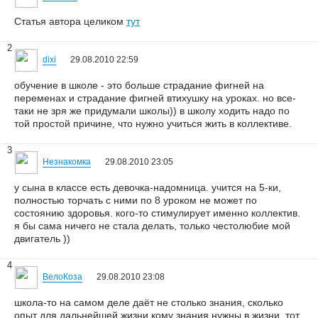
Статья автора целиком
тут
2
dixi
29.08.2010 22:59
обучение в школе - это больше страдание фигней на
переменах и страдание фигней втихушку на уроках. но все-
таки не зря же придумали школы)) в школу ходить надо по
той простой причине, что нужно учиться жить в коллективе.
3
Незнакомка
29.08.2010 23:05
у сына в классе есть девочка-надомница. учится на 5-ки,
полностью торчать с ними по 8 уроком не может по
состоянию здоровья. кого-то стимулирует именно коллектив.
я бы сама ничего не стала делать, только честолюбие мой
двигатель ))
4
ВелоКоза
29.08.2010 23:08
школа-то на самом деле даёт не столько знания, сколько
опыт для дальнейшей жизни кому знания нужны в жизни, тот