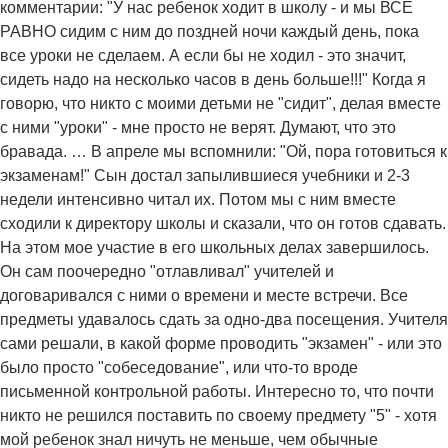
комментарии: "У нас ребенок ходит в школу - и мы ВСЕ
РАВНО сидим с ним до поздней ночи каждый день, пока
все уроки не сделаем. А если бы не ходил - это значит,
сидеть надо на несколько часов в день больше!!!" Когда я
говорю, что никто с моими детьми не "сидит", делая вместе
с ними "уроки" - мне просто не верят. Думают, что это
бравада. … В апреле мы вспомнили: "Ой, пора готовиться к
экзаменам!" Сын достал запылившиеся учебники и 2-3
недели интенсивно читал их. Потом мы с ним вместе
сходили к директору школы и сказали, что он готов сдавать.
На этом мое участие в его школьных делах завершилось.
Он сам поочередно "отлавливал" учителей и
договаривался с ними о времени и месте встречи. Все
предметы удавалось сдать за одно-два посещения. Учителя
сами решали, в какой форме проводить "экзамен" - или это
было просто "собеседование", или что-то вроде
письменной контрольной работы. Интересно то, что почти
никто не решился поставить по своему предмету "5" - хотя
мой ребенок знал ничуть не меньше, чем обычные