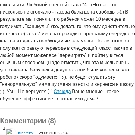
школьники. Любимой оценкой стала "4". (Но нас это
нисколько не огорчало - такова была цена свободы ;-).) В
результате мы поняли, что ребенок может 10 месяцев в
году иметь "каникулы" (т.е. делать то, что ему действительно
интересно), а за 2 месяца проходить программу очередного
класса и сдавать необходимые экзамены. После этого он
получает справку о переводе в следующий класс, так что в
любой момент может все "переиграть" и пойти учиться
обычным способом. (Надо отметить, что эта мысль очень
успокаивала бабушек и дедушек - они были уверены, что
ребенок скоро "одумается" ;-), не будет слушать эту
"ненормальную" мамашу (меня то есть) и вернется в школу
;-). Увы. Не вернулся.) "
Отсюда
Ваше мнение - какое
обучение эффективнее, в школе или дома?
Комментарии (8)
1
Kineretta
29.08.2010 22:54