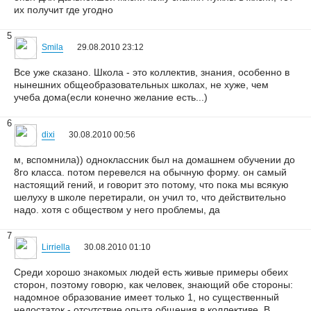
их получит где угодно
5
Smila
29.08.2010 23:12
Все уже сказано. Школа - это коллектив, знания, особенно в
нынешних общеобразовательных школах, не хуже, чем
учеба дома(если конечно желание есть...)
6
dixi
30.08.2010 00:56
м, вспомнила)) одноклассник был на домашнем обучении до
8го класса. потом перевелся на обычную форму. он самый
настоящий гений, и говорит это потому, что пока мы всякую
шелуху в школе перетирали, он учил то, что действительно
надо. хотя с обществом у него проблемы, да
7
Lirriella
30.08.2010 01:10
Среди хорошо знакомых людей есть живые примеры обеих
сторон, поэтому говорю, как человек, знающий обе стороны:
надомное образование имеет только 1, но существенный
недостаток - отсутствие опыта общения в коллективе. В