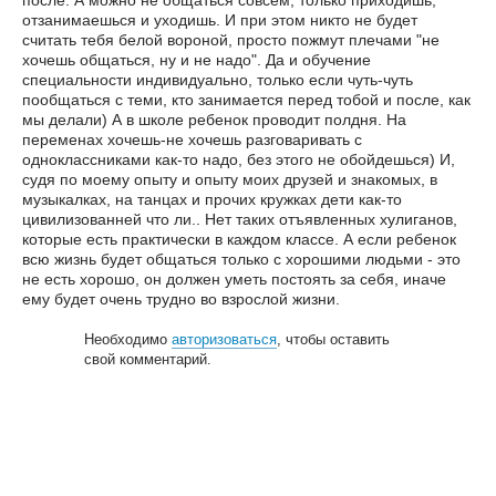
после. А можно не общаться совсем, только приходишь,
отзанимаешься и уходишь. И при этом никто не будет
считать тебя белой вороной, просто пожмут плечами "не
хочешь общаться, ну и не надо". Да и обучение
специальности индивидуально, только если чуть-чуть
пообщаться с теми, кто занимается перед тобой и после, как
мы делали) А в школе ребенок проводит полдня. На
переменах хочешь-не хочешь разговаривать с
одноклассниками как-то надо, без этого не обойдешься) И,
судя по моему опыту и опыту моих друзей и знакомых, в
музыкалках, на танцах и прочих кружках дети как-то
цивилизованней что ли.. Нет таких отъявленных хулиганов,
которые есть практически в каждом классе. А если ребенок
всю жизнь будет общаться только с хорошими людьми - это
не есть хорошо, он должен уметь постоять за себя, иначе
ему будет очень трудно во взрослой жизни.
Необходимо
авторизоваться
, чтобы оставить
свой комментарий.