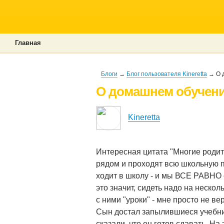
Главная
Блоги
→
Блог пользователя Kineretta
→ О 
О домашнем обучен
Kineretta
Интересная цитата "Многие родите
рядом и проходят всю школьную п
ходит в школу - и мы ВСЕ РАВНО с
это значит, сидеть надо на нескол
с ними "уроки" - мне просто не ве
Сын достал запылившиеся учебник
сказали, что он готов сдавать. Н