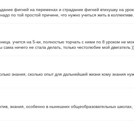
адание фигней на переменах и страдание фигней втихушку на урока
надо по той простой причине, что нужно учиться жить в коллективе.
ница. учится на 5-ки, полностью торчать с ними по 8 уроком не мо
ы сама ничего не стала делать, только честолюбие мой двигатель )
олько знания, сколько опыт для дальнейшей жизни кому знания нужн
ектив, знания, особенно в нынешних общеобразовательных школах,