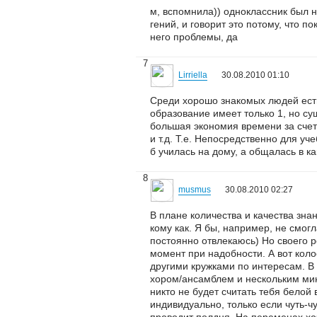
м, вспомнила)) одноклассник был 
гений, и говорит это потому, что п
него проблемы, да
7
Lirriella
30.08.2010 01:10
Среди хорошо знакомых людей есть
образование имеет только 1, но су
большая экономия времени за счет
и т.д. Т.е. Непосредственно для у
б училась на дому, а общалась в ка
8
musmus
30.08.2010 02:27
В плане количества и качества зна
кому как. Я бы, например, не смог
постоянно отвлекаюсь) Но своего 
момент при надобности. А вот кол
другими кружками по интересам. В
хором/ансамблем и нескольким мин
никто не будет считать тебя белой
индивидуально, только если чуть-ч