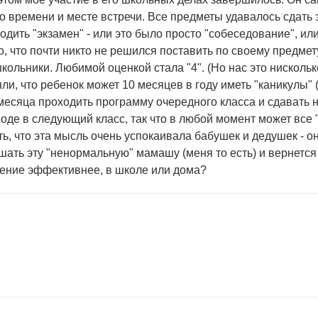
о времени и месте встречи. Все предметы удавалось сдать 
дить "экзамен" - или это было просто "собеседование", ил
, что почти никто не решился поставить по своему предмету
ольники. Любимой оценкой стала "4". (Но нас это нискольк
ли, что ребенок может 10 месяцев в году иметь "каникулы" (т
2 месяца проходить программу очередного класса и сдавать
воде в следующий класс, так что в любой момент может все 
ь, что эта мысль очень успокаивала бабушек и дедушек - о
лушать эту "ненормальную" мамашу (меня то есть) и вернется в
чение эффективнее, в школе или дома?