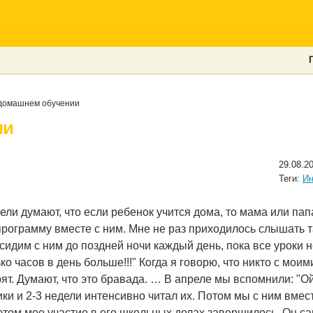
домашнем обучении
ии
29.08.2
Теги:
Ин
ли думают, что если ребенок учится дома, то мама или папа
рограмму вместе с ним. Мне не раз приходилось слышать т
идим с ним до поздней ночи каждый день, пока все уроки не
ько часов в день больше!!!" Когда я говорю, что никто с мои
рят. Думают, что это бравада. … В апреле мы вспомнили: "Ой
и и 2-3 недели интенсивно читал их. Потом мы с ним вмес
а этом мое участие в его школьных делах завершилось. Он 