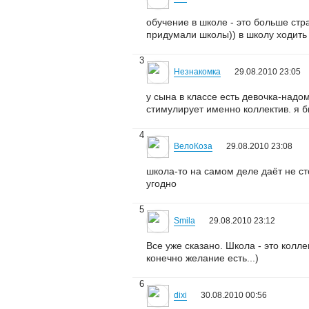
обучение в школе - это больше стр
придумали школы)) в школу ходить 
3
Незнакомка
29.08.2010 23:05
у сына в классе есть девочка-надом
стимулирует именно коллектив. я б
4
ВелоКоза
29.08.2010 23:08
школа-то на самом деле даёт не ст
угодно
5
Smila
29.08.2010 23:12
Все уже сказано. Школа - это колл
конечно желание есть...)
6
dixi
30.08.2010 00:56