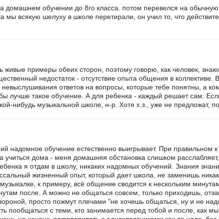
на домашнем обучении до 8го класса. потом перевелся на обычну
ока мы всякую шелуху в школе перетирали, он учил то, что действит
 живые примеры обеих сторон, поэтому говорю, как человек, зна
щественный недостаток - отсутствие опыта общения в коллективе. В
 невыслушивания ответов на вопросы, которые тебе понятны, а ком
чебы лучше такое обучение. А для ребенка - каждый решает сам. Ес
кой-нибудь музыкальной школе, н-р. Хотя х.з., уже не предложат, по
ний надомное обучение естественно выигрывает. При правильном к 
ла учиться дома - меня домашняя обстановка слишком расслабляет,
ребенка я отдам в школу, никаких надомных обучений. Знания знан
оссальный жизненный опыт, который дает школа, не заменишь ника
 музыкалке, к примеру, всё общение сводится к нескольким минута
утам после. А можно не общаться совсем, только приходишь, отз
 вороной, просто пожмут плечами "не хочешь общаться, ну и не над
уть пообщаться с теми, кто занимается перед тобой и после, как м