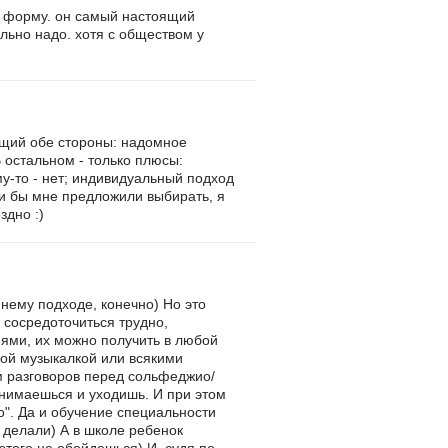
ю форму. он самый настоящий
ельно надо. хотя с обществом у
ющий обе стороны: надомное
 остальном - только плюсы:
у-то - нет; индивидуальный подход
ли бы мне предложили выбирать, я
здно :)
нему подходе, конечно) Но это
 сосредоточиться трудно,
иями, их можно получить в любой
кой музыкалкой или всякими
м разговоров перед сольфеджио/
анимаешься и уходишь. И при этом
о". Да и обучение специальности
ы делали) А в школе ребенок