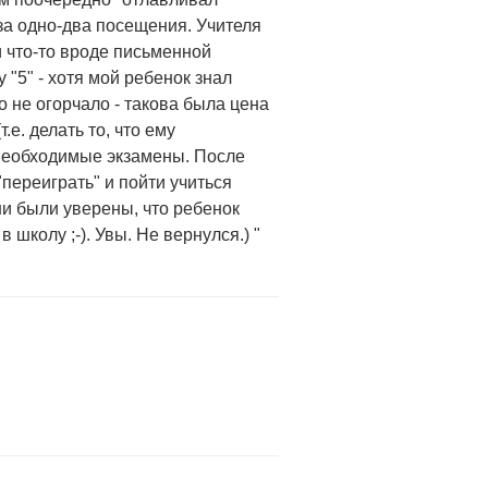
за одно-два посещения. Учителя
и что-то вроде письменной
 "5" - хотя мой ребенок знал
о не огорчало - такова была цена
.е. делать то, что ему
 необходимые экзамены. После
"переиграть" и пойти учиться
ни были уверены, что ребенок
 школу ;-). Увы. Не вернулся.) "