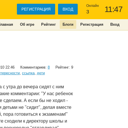
Онлайн
11:47
РЕГИСТРАЦИЯ
ВХОД
3
Главная
Об игре
Рейтинг
Блоги
Регистрация
Вход
010 22:46
Комментариев:
8
Рейтинг: 9
тересности
,
ссылка
,
дети
 с утра до вечера сидят с ним
акие комментарии: "У нас ребенок
 сделаем. А если бы не ходил -
ми детьми не "сидит", делая вместе
, пора готовиться к экзаменам!"
те сходили к директору школы и
сам поочередно "отлавливал"