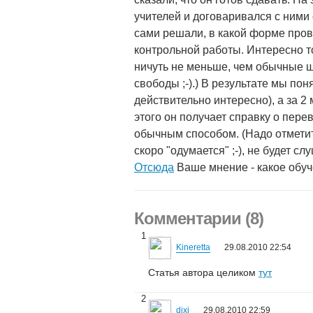
учителей и договаривался с ними 
сами решали, в какой форме прово
контрольной работы. Интересно то
ничуть не меньше, чем обычные шк
свободы ;-).) В результате мы поня
действительно интересно), а за 
этого он получает справку о пере
обычным способом. (Надо отметит
скоро "одумается" ;-), не будет с
Отсюда
Ваше мнение - какое обу
Комментарии (8)
1
Kineretta
29.08.2010 22:54
Статья автора целиком
тут
2
dixi
29.08.2010 22:59