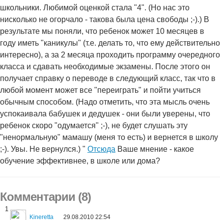
школьники. Любимой оценкой стала "4". (Но нас это
нисколько не огорчало - такова была цена свободы ;-).) В
результате мы поняли, что ребенок может 10 месяцев в
году иметь "каникулы" (т.е. делать то, что ему действительно
интересно), а за 2 месяца проходить программу очередного
класса и сдавать необходимые экзамены. После этого он
получает справку о переводе в следующий класс, так что в
любой момент может все "переиграть" и пойти учиться
обычным способом. (Надо отметить, что эта мысль очень
успокаивала бабушек и дедушек - они были уверены, что
ребенок скоро "одумается" ;-), не будет слушать эту
"ненормальную" мамашу (меня то есть) и вернется в школу
;-). Увы. Не вернулся.) "
Отсюда
Ваше мнение - какое
обучение эффективнее, в школе или дома?
Комментарии (8)
1
Kineretta
29.08.2010 22:54