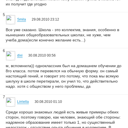
их получит где угодно
5
Smila
29.08.2010 23:12
Все уже сказано. Школа - это коллектив, знания, особенно в
нынешних общеобразовательных школах, не хуже, чем
учеба дома(если конечно желание есть...)
6
dixi
30.08.2010 00:56
м, вспомнила)) одноклассник был на домашнем обучении до
8го класса. потом перевелся на обычную форму. он самый
настоящий гений, и говорит это потому, что пока мы всякую
шелуху в школе перетирали, он учил то, что действительно
надо. хотя с обществом у него проблемы, да
7
Lirriella
30.08.2010 01:10
Среди хорошо знакомых людей есть живые примеры обеих
сторон, поэтому говорю, как человек, знающий обе стороны:
надомное образование имеет только 1, но существенный
недостаток - отсутствие опыта общения в коллективе. В