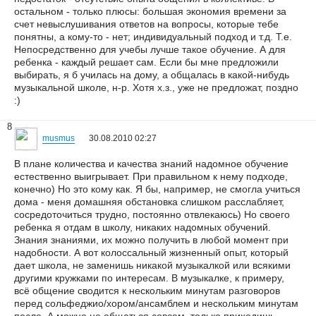
остальном - только плюсы: большая экономия времени за
счет невыслушивания ответов на вопросы, которые тебе
понятны, а кому-то - нет; индивидуальный подход и т.д. Т.е.
Непосредственно для учебы лучше такое обучение. А для
ребенка - каждый решает сам. Если бы мне предложили
выбирать, я б училась на дому, а общалась в какой-нибудь
музыкальной школе, н-р. Хотя х.з., уже не предложат, поздно
:)
8
musmus
30.08.2010 02:27
В плане количества и качества знаний надомное обучение
естественно выигрывает. При правильном к нему подходе,
конечно) Но это кому как. Я бы, например, не смогла учиться
дома - меня домашняя обстановка слишком расслабляет,
сосредоточиться трудно, постоянно отвлекаюсь) Но своего
ребенка я отдам в школу, никаких надомных обучений.
Знания знаниями, их можно получить в любой момент при
надобности. А вот колоссальный жизненный опыт, который
дает школа, не заменишь никакой музыкалкой или всякими
другими кружками по интересам. В музыкалке, к примеру,
всё общение сводится к нескольким минутам разговоров
перед сольфеджио/хором/ансамблем и нескольким минутам