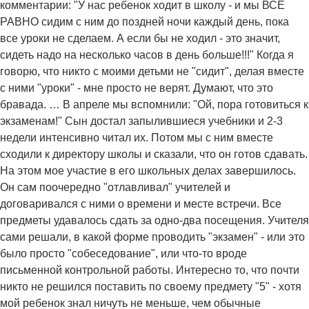
комментарии: "У нас ребенок ходит в школу - и мы ВСЕ
РАВНО сидим с ним до поздней ночи каждый день, пока
все уроки не сделаем. А если бы не ходил - это значит,
сидеть надо на несколько часов в день больше!!!" Когда я
говорю, что никто с моими детьми не "сидит", делая вместе
с ними "уроки" - мне просто не верят. Думают, что это
бравада. … В апреле мы вспомнили: "Ой, пора готовиться к
экзаменам!" Сын достал запылившиеся учебники и 2-3
недели интенсивно читал их. Потом мы с ним вместе
сходили к директору школы и сказали, что он готов сдавать.
На этом мое участие в его школьных делах завершилось.
Он сам поочередно "отлавливал" учителей и
договаривался с ними о времени и месте встречи. Все
предметы удавалось сдать за одно-два посещения. Учителя
сами решали, в какой форме проводить "экзамен" - или это
было просто "собеседование", или что-то вроде
письменной контрольной работы. Интересно то, что почти
никто не решился поставить по своему предмету "5" - хотя
мой ребенок знал ничуть не меньше, чем обычные