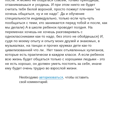
после. А можно не общаться совсем, только приходишь,
отзанимаешься и уходишь. И при этом никто не будет
считать тебя белой вороной, просто пожмут плечами "не
хочешь общаться, ну и не надо". Да и обучение
специальности индивидуально, только если чуть-чуть
пообщаться с теми, кто занимается перед тобой и после, как
мы делали) А в школе ребенок проводит полдня. На
переменах хочешь-не хочешь разговаривать с
одноклассниками как-то надо, без этого не обойдешься) И,
судя по моему опыту и опыту моих друзей и знакомых, в
музыкалках, на танцах и прочих кружках дети как-то
цивилизованней что ли.. Нет таких отъявленных хулиганов,
которые есть практически в каждом классе. А если ребенок
всю жизнь будет общаться только с хорошими людьми - это
не есть хорошо, он должен уметь постоять за себя, иначе
ему будет очень трудно во взрослой жизни.
Необходимо
авторизоваться
, чтобы оставить
свой комментарий.