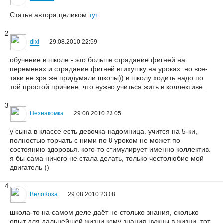
Статья автора целиком
тут
2
dixi
29.08.2010 22:59
обучение в школе - это больше страдание фигней на
переменах и страдание фигней втихушку на уроках. но все-
таки не зря же придумали школы)) в школу ходить надо по
той простой причине, что нужно учиться жить в коллективе.
3
Незнакомка
29.08.2010 23:05
у сына в классе есть девочка-надомница. учится на 5-ки,
полностью торчать с ними по 8 уроком не может по
состоянию здоровья. кого-то стимулирует именно коллектив.
я бы сама ничего не стала делать, только честолюбие мой
двигатель ))
4
ВелоКоза
29.08.2010 23:08
школа-то на самом деле даёт не столько знания, сколько
опыт для дальнейшей жизни кому знания нужны в жизни, тот