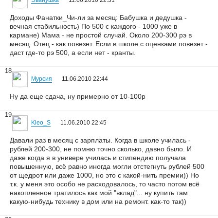
Эванушка
11.06.2010 22:31
Доходы Фанатки_Чи-ли за месяц: Бабушка и дедушка -
вечная стабильность) По 500 с каждого - 1000 уже в
кармане) Мама - не простой случай. Около 200-300 рэ в
месяц. Отец - как повезет. Если в школе с оценками повезет -
даст где-то рэ 500, а если нет - кранты.
18
Мурсия
11.06.2010 22:44
Ну да еще сдача, ну примерно от 10-100р
19
Kleo_S
11.06.2010 22:45
Давали раз в месяц с зарплаты. Когда в школе училась -
рублей 200-300, не помню точно сколько, давно было. И
даже когда я в универе училась и стипендию получала
повышенную, всё равно иногда могли отстегнуть рублей 500
от щедрот или даже 1000, но это с какой-нить премии)) Но
т.к. у меня это особо не расходовалось, то часто потом всё
накопленное тратилось как мой "вклад"... ну купить там
какую-нибудь технику в дом или на ремонт. как-то так))