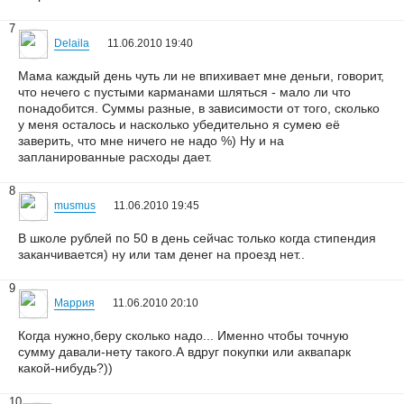
7
Delaila
11.06.2010 19:40
Мама каждый день чуть ли не впихивает мне деньги, говорит,
что нечего с пустыми карманами шляться - мало ли что
понадобится. Суммы разные, в зависимости от того, сколько
у меня осталось и насколько убедительно я сумею её
заверить, что мне ничего не надо %) Ну и на
запланированные расходы дает.
8
musmus
11.06.2010 19:45
В школе рублей по 50 в день сейчас только когда стипендия
заканчивается) ну или там денег на проезд нет..
9
Маррия
11.06.2010 20:10
Когда нужно,беру сколько надо... Именно чтобы точную
сумму давали-нету такого.А вдруг покупки или аквапарк
какой-нибудь?))
10