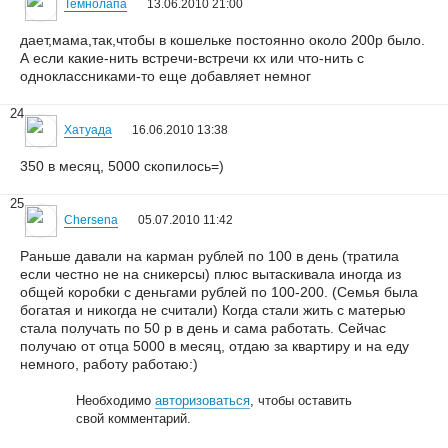
Темнолапа
13.06.2010 21:00
дает,мама,так,чтобы в кошельке постоянно около 200р было.
А если какие-нить встречи-встречи кх или что-нить с
одноклассниками-то еще добавляет немног
24
Хатуада
16.06.2010 13:38
350 в месяц, 5000 скопилось=)
25
Chersena
05.07.2010 11:42
Раньше давали на карман рублей по 100 в день (тратила
если честно не на сникерсы) плюс вытаскивала иногда из
общей коробки с деньгами рублей по 100-200. (Семья была
богатая и никогда не считали) Когда стали жить с матерью
стала получать по 50 р в день и сама работать. Сейчас
получаю от отца 5000 в месяц, отдаю за квартиру и на еду
немного, работу работаю:)
Необходимо
авторизоваться
, чтобы оставить
свой комментарий.