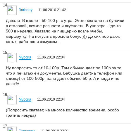
14
Barberry
11.06.2010 21:42
Давали. В школе - 50-100 р. с утра. Этого хватало на булочки
в столовой, всякие разности и вкусности. В универе - где-то
500 в неделю. Хватало на пиццерию возле учебы,
маршрутку. На потусить просила бонус ))) До сих пор дают,
хоть я работаю и замужем..
15
Мурсия
11.06.2010 22:04
Ну попросить то от 10-100р. Там обычно дает по 100р за то
что я печатаю ей документы. Бабушка дает(на телефон или
книжку) от 100-500р, папа дает обычно 50 р. А иногда и не
дают%
16
Мурсия
11.06.2010 22:04
(Попросить хватает, на многое количество времени, особо
тратить некуда)
17