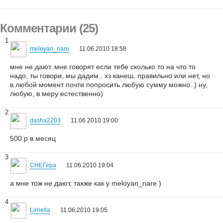
Комментарии (25)
1
meloyan_nare
11.06.2010 18:58
мне не дают..мне говорят если тебе сколько то на что то
надо, ты говори, мы дадим.. хз канеш, правильно или нет, но
в любой момент почти попросить любую сумму можно..) ну,
любую, в меру естественно)
2
dasha2203
11.06.2010 19:00
500 р в месяц
3
СНЕГера
11.06.2010 19:04
а мне тож не дают, также как у meloyan_nare )
4
Lirriella
11.06.2010 19:05