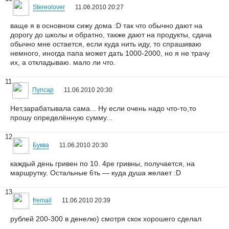
Stereolover
11.06.2010 20:27
ваще я в основном сижу дома :D так что обычно дают на
дорогу до школы и обратно, также дают на продукты, сдача
обычно мне остается, если куда нить иду, то спрашиваю
немного, иногда папа может дать 1000-2000, но я не трачу
их, а откладываю. мало ли что.
11
Пупсар
11.06.2010 20:30
Нет,зарабатывала сама... Ну если очень надо что-то,то
прошу определённую сумму...
12
Буква
11.06.2010 20:30
каждый день гривен по 10. 4ре гривны, получается, на
маршрутку. Остальные 6ть — куда душа желает :D
13
fremail
11.06.2010 20:39
рублей 200-300 в денелю) смотря скок хорошего сделал