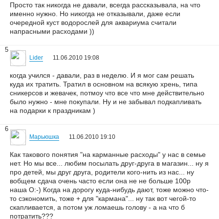
Просто так никогда не давали, всегда рассказывала, на что
именно нужно. Но никогда не отказывали, даже если
очередной куст водорослей для аквариума считали
напрасными расходами ))
5
Lider
11.06.2010 19:08
когда учился - давали, раз в неделю. И я мог сам решать
куда их тратить. Тратил в основном на всякую хрень, типа
сникерсов и жевачек, потмоу что все что мне действительно
было нужно - мне покупали. Ну и не забывал подкапливать
на подарки к праздникам )
6
Марьюшка
11.06.2010 19:10
Как такового понятия "на карманные расходы" у нас в семье
нет. Но мы все... любим посылать друг-друга в магазин... ну я
про детей, мы друг друга, родители кого-нить из нас... ну
вобщем сдача очень часто если она не не больше 100р
наша О:-) Когда на дорогу куда-нибудь дают, тоже можно что-
то сэкономить, тоже + для "кармана"... ну так вот чегой-то
скапливается, а потом уж ломаешь голову - а на что б
потратить???