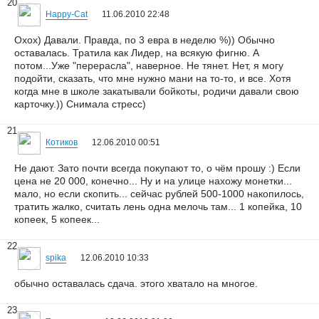
20
Happy-Cat
11.06.2010 22:48
Охох) Давали. Правда, по 3 евра в неделю %)) Обычно
оставалась. Тратила как Лидер, на всякую фигню. А
потом...Уже "перерасла", наверное. Не тянет. Нет, я могу
подойти, сказать, что мне нужно мани на то-то, и все. Хотя
когда мне в школе закатывали бойкоты, родичи давали свою
карточку.)) Снимала стресс)
21
Котиков
12.06.2010 00:51
Не дают. Зато почти всегда покупают то, о чём прошу :) Если
цена не 20 000, конечно... Ну и на улице нахожу монетки...
мало, но если скопить... сейчас рублей 500-1000 накопилось,
тратить жалко, считать лень одна мелочь там... 1 копейка, 10
копеек, 5 копеек...
22
spika
12.06.2010 10:33
обычно оставалась сдача. этого хватало на многое.
23