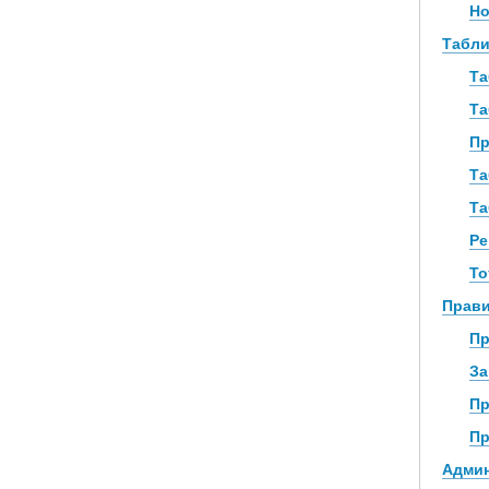
Н
Табли
Та
Та
Пр
Та
Та
Ре
То
Прав
Пр
За
Пр
Пр
Адми