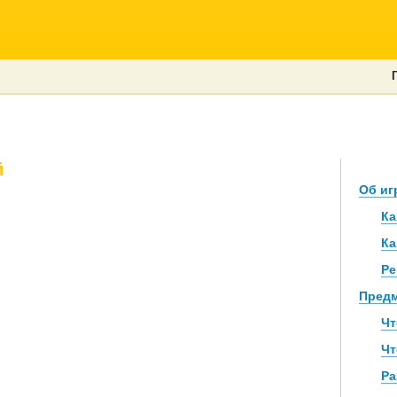
й
Об иг
Ка
Ка
Ре
Предм
Чт
Чт
Ра