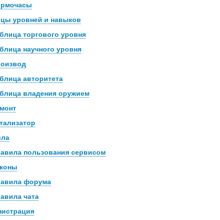
ормочасы
цы уровней и навыков
блица торгового уровня
блица научного уровня
оизвод
блица авторитета
блица владения оружием
монт
тализатор
ила
авила пользования сервисом
коны
авила форума
авила чата
нистрация