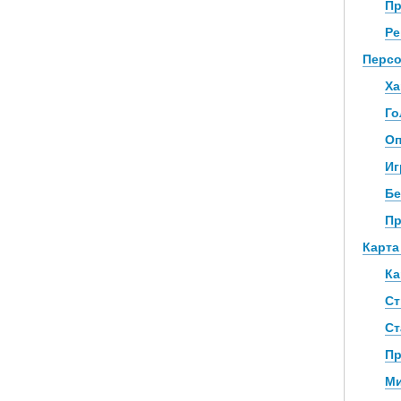
Пр
Ре
Персо
Ха
Го
Оп
Иг
Бе
Пр
Карта
Ка
Ст
Ст
Пр
Ми