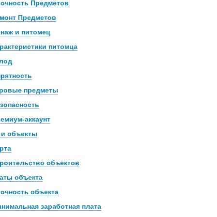
очность Предметов
монт Предметов
наж и питомец
рактеристики питомца
лод
рятность
ровые предметы
зопасность
емиум-аккаунт
 и объекты
рта
роительство объектов
аты объекта
очность объекта
нимальная заработная плата