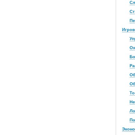
Сл
Ст
Пе
Игров
Уп
Ох
Бо
Ра
Об
Об
То
Не
Ло
По
Эконо