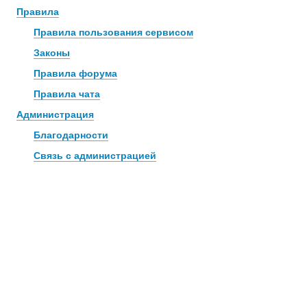
Правила
Правила пользования сервисом
Законы
Правила форума
Правила чата
Администрация
Благодарности
Связь с администрацией
© 2006—2026
Creogen! Media Laboratory
. Также выражаем
благодарность
всем
, кто принимал участие в поддержке и развитии