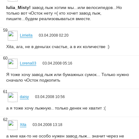
Iulia_Misty!
завод лыж хотим мы...или велосипедов...Но
только вот чОсток нету =( кто хочет завод лыж,
пишите...будем реализовываться вместе.
59
Lirriella
03.04.2008 02:20
Xita, ага, не в деньгах счастье, а в их количестве :)
60
Lorena03
03.04.2008 05:16
Я тоже хочу завод лыж или бумажных сумок... Только нужно
сначало чОсток подкопить
61
daisy
03.04.2008 10:56
а я тоже хочу лыжную.. только денек не хватит :(
62
Xita
03.04.2008 13:18
а мне как-то не особо нужен завод лыж... значит через не