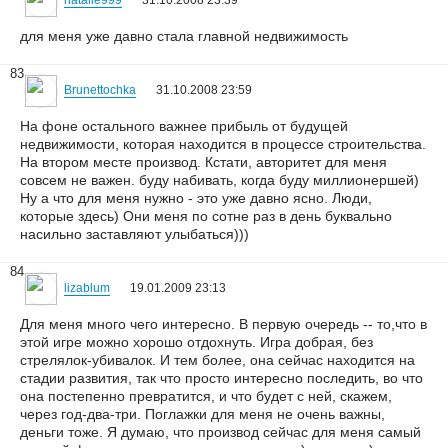
natalie999
31.10.2008 23:39
для меня уже давно стала главной недвижимость
83
Brunettochka
31.10.2008 23:59
На фоне остального важнее прибыль от будущей
недвижимости, которая находится в процессе строительства.
На втором месте производ. Кстати, авторитет для меня
совсем не важен. буду набивать, когда буду миллионершей)
Ну а что для меня нужно - это уже давно ясно. Люди,
которые здесь) Они меня по сотне раз в день буквально
насильно заставляют улыбаться)))
84
lizablum
19.01.2009 23:13
Для меня много чего интересно. В первую очередь -- то,что в
этой игре можно хорошо отдохнуть. Игра добрая, без
стрелялок-убивалок. И тем более, она сейчас находится на
стадии развития, так что просто интересно последить, во что
она постепенно превратится, и что будет с ней, скажем,
через год-два-три. Поглажки для меня не очень важны,
деньги тоже. Я думаю, что производ сейчас для меня самый