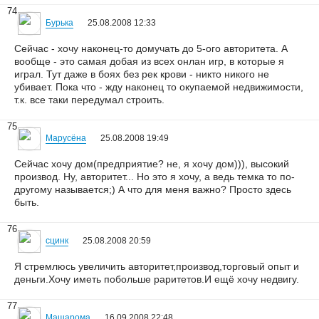
74
Бурька
25.08.2008 12:33
Сейчас - хочу наконец-то домучать до 5-ого авторитета. А
вообще - это самая добая из всех онлан игр, в которые я
играл. Тут даже в боях без рек крови - никто никого не
убивает. Пока что - жду наконец то окупаемой недвижимости,
т.к. все таки передумал строить.
75
Марусёна
25.08.2008 19:49
Сейчас хочу дом(предприятие? не, я хочу дом))), высокий
производ. Ну, авторитет... Но это я хочу, а ведь темка то по-
другому называется;) А что для меня важно? Просто здесь
быть.
76
сцинк
25.08.2008 20:59
Я стремлюсь увеличить авторитет,производ,торговый опыт и
деньги.Хочу иметь побольше раритетов.И ещё хочу недвигу.
77
Машарома
16.09.2008 22:48