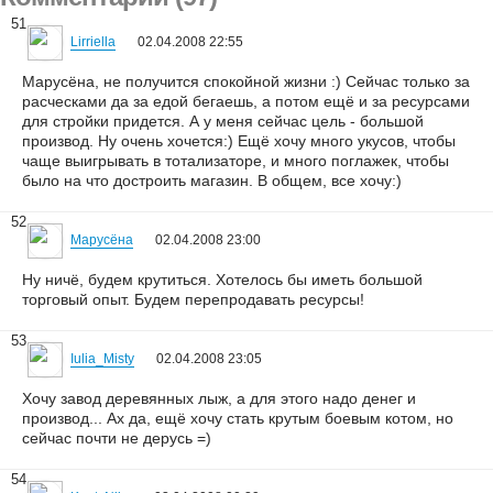
51
Lirriella
02.04.2008 22:55
Марусёна, не получится спокойной жизни :) Сейчас только за
расческами да за едой бегаешь, а потом ещё и за ресурсами
для стройки придется. А у меня сейчас цель - большой
производ. Ну очень хочется:) Ещё хочу много укусов, чтобы
чаще выигрывать в тотализаторе, и много поглажек, чтобы
было на что достроить магазин. В общем, все хочу:)
52
Марусёна
02.04.2008 23:00
Ну ничё, будем крутиться. Хотелось бы иметь большой
торговый опыт. Будем перепродавать ресурсы!
53
Iulia_Misty
02.04.2008 23:05
Хочу завод деревянных лыж, а для этого надо денег и
производ... Ах да, ещё хочу стать крутым боевым котом, но
сейчас почти не дерусь =)
54