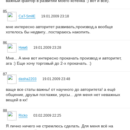
важный фактор в развитии моего котенка :) вот и все).
85
CaT-SmIlE
19.01.2009 23:18
мне интересно авторитет развивать,производ,а вообще
хотелось бы недвигу...постараюсь накопить.
86
Нимб
19.01.2009 23:28
Мне... А мне вот интересно прокачать производ и авторитет,
ага :) Еще хочу торговый до 2-х прокачать. :)
87
dasha2203
19.01.2009 23:48
ваще все статы важны! от научного до авторитета! а ещё
общение, друзья поглажки, укусы... для меня нет неважных
вещей в кх!
88
Ricko
03.02.2009 22:25
Я лично ничего не стремлюсь сделать. Для меня всё на