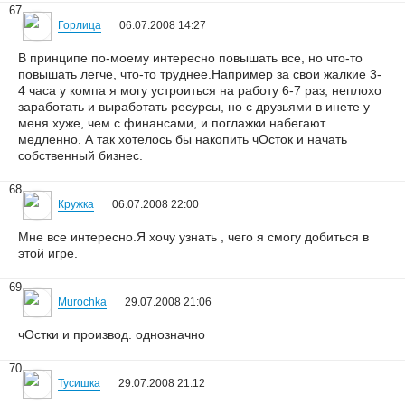
67
Горлица
06.07.2008 14:27
В принципе по-моему интересно повышать все, но что-то
повышать легче, что-то труднее.Например за свои жалкие 3-
4 часа у компа я могу устроиться на работу 6-7 раз, неплохо
заработать и выработать ресурсы, но с друзьями в инете у
меня хуже, чем с финансами, и поглажки набегают
медленно. А так хотелось бы накопить чОсток и начать
собственный бизнес.
68
Кружка
06.07.2008 22:00
Мне все интересно.Я хочу узнать , чего я смогу добиться в
этой игре.
69
Murochka
29.07.2008 21:06
чОстки и производ. однозначно
70
Тусишка
29.07.2008 21:12