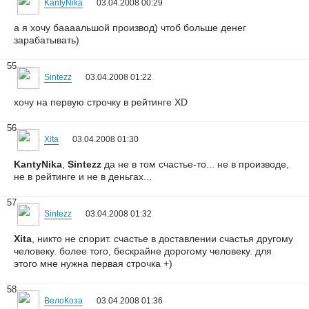
KantyNika
03.04.2008 00:29
а я хочу баааальшой производ) чтоб больше денег
зарабатывать)
55
Sintezz
03.04.2008 01:22
хочу на первую строчку в рейтинге XD
56
Xita
03.04.2008 01:30
KantyNika
,
Sintezz
да не в том счастье-то... не в производе,
не в рейтинге и не в деньгах...
57
Sintezz
03.04.2008 01:32
Xita
, никто не спорит. счастье в доставлении счастья другому
человеку. более того, бескрайне дорогому человеку. для
этого мне нужна первая строчка +)
58
ВелоКоза
03.04.2008 01:36