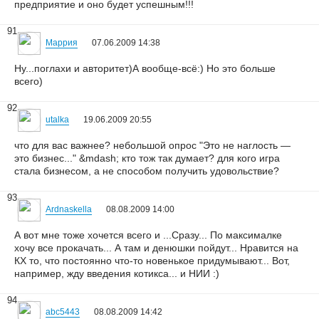
предприятие и оно будет успешным!!!
91
Маррия
07.06.2009 14:38
Ну...поглахи и авторитет)А вообще-всё:) Но это больше
всего)
92
utalka
19.06.2009 20:55
что для вас важнее? небольшой опрос "Это не наглость —
это бизнес..." &mdash; кто тож так думает? для кого игра
стала бизнесом, а не способом получить удовольствие?
93
Ardnaskella
08.08.2009 14:00
А вот мне тоже хочется всего и ...Сразу... По максималке
хочу все прокачать... А там и денюшки пойдут... Нравится на
КХ то, что постоянно что-то новенькое придумывают... Вот,
например, жду введения котикса... и НИИ :)
94
abc5443
08.08.2009 14:42