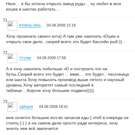
Нюю… я бы хотела открыть завод руды… ну любит
я
моя
кошка в шахтах работать…
71
Kristina-chka
04.08.2008 15:19
Хочу прокачать своего кота) А там уже накопить чОшек и
открыть свое дело...скорей всего это будет бассейн рыб:))..
72
Уточка
04.08.2008 17:58
А я хочу накопить побольше чО и построить что ни
бутьь.Скорей всего это будет ... ммм.... это будет... песочница
или шахта.Хочу повысить производ выше пятого и научный
уровень.Хочу авторитет самый последний в
таблице....Короче хочу большие подвиги)))))
73
зайчуня
04.08.2008 18:41
мне хочется большое кол-во запасов еды:) чтоб в очереди не
стоять:):):) а на самом деле просто ради интереса, хочу
значть чем всё закончится