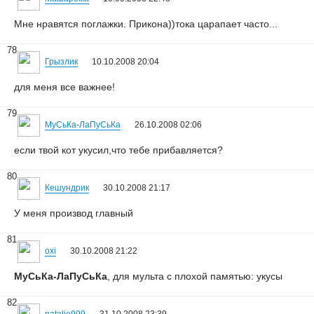
Мне нравятся поглажки. Прикона))тока царапает часто...
78
Грызлик
10.10.2008 20:04
для меня все важнее!
79
МуСьКа-ЛаПуСьКа
26.10.2008 02:06
если твой кот укусил,что тебе прибавляется?
80
Кешундрик
30.10.2008 21:17
У меня производ главный
81
oxi
30.10.2008 21:22
МуСьКа-ЛаПуСьКа
, для мульта с плохой памятью: укусы
82