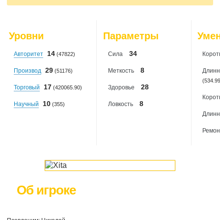
2026-08-03
: 0
2026-08-04
: 0
2026-08-05
: 0
2026-08-06
: 0
Уровни
Параметры
Уме
2026-08-07
: 0
14
34
Авторитет
Сила
Корот
(47822)
29
8
Производ
Меткость
Длинн
(51176)
(534.9
17
28
Торговый
Здоровье
(420065.90)
Корот
10
8
Научный
Ловкость
(355)
Длинн
Ремон
Об игроке