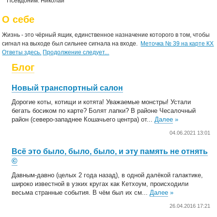
Псевдоним: Николай
О себе
Жизнь - это чёрный ящик, единственное назначение которого в том, чтобы
сигнал на выходе был сильнее сигнала на входе.
Меточка № 39 на карте КХ
Ответы здесь.
Продолжение следует...
Блог
Новый транспортный салон
Дорогие коты, котищи и котята! Уважаемые монстры! Устали
бегать босиком по карте? Болят лапки? В районе Чесалочный
район (северо-западнее Кошачьего центра) от...
Далее
»
04.06.2021 13:01
Всё это было, было, было, и эту память не отнять
©
Давным-давно (целых 2 года назад), в одной далёкой галактике,
широко известной в узких кругах как Кетхоум, происходили
весьма странные события. В чём был их см...
Далее
»
26.04.2016 17:21