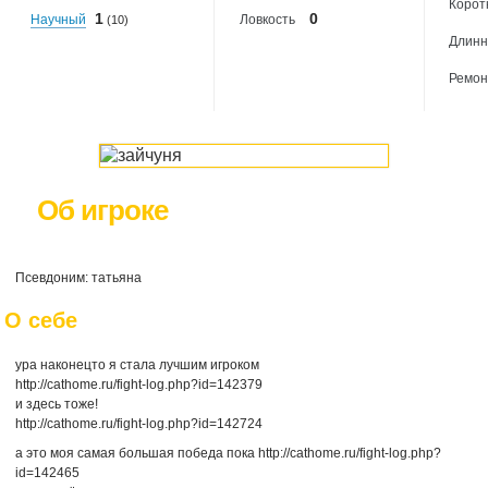
Корот
1
0
Научный
Ловкость
(10)
Длинн
Ремон
Об игроке
Псевдоним: татьяна
О себе
ура наконецто я стала лучшим игроком
http://cathome.ru/fight-log.php?id=142379
и здесь тоже!
http://cathome.ru/fight-log.php?id=142724
а это моя самая большая победа пока http://cathome.ru/fight-log.php?
id=142465