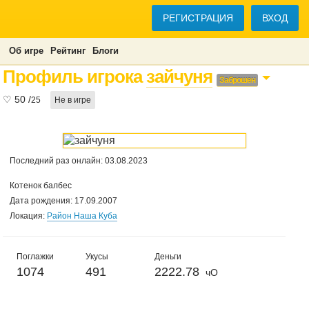
РЕГИСТРАЦИЯ
ВХОД
Об игре
Рейтинг
Блоги
Профиль игрока
зайчуня
Заброшен
♡
50
/
25
Не в игре
Последний раз онлайн: 03.08.2023
Котенок балбес
Дата рождения: 17.09.2007
Локация:
Район Наша Куба
Поглажки
Укусы
Деньги
1074
491
2222.78
чО