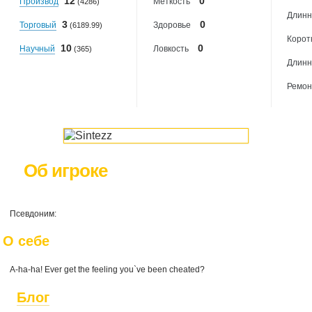
12
0
Производ
Меткость
(4286)
Длинн
3
0
Торговый
Здоровье
(6189.99)
Корот
10
0
Научный
Ловкость
(365)
Длинн
Ремон
Об игроке
Псевдоним:
О себе
A-ha-ha! Ever get the feeling you`ve been cheated?
Блог