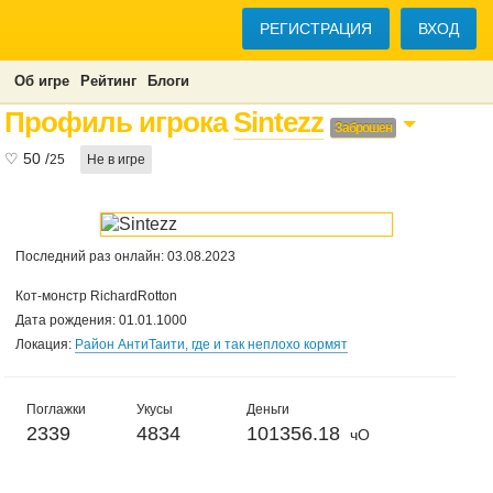
РЕГИСТРАЦИЯ
ВХОД
Об игре
Рейтинг
Блоги
Профиль игрока
Sintezz
Заброшен
♡
50
/
25
Не в игре
Последний раз онлайн: 03.08.2023
Кот-монстр RichardRotton
Дата рождения: 01.01.1000
Локация:
Район АнтиТаити, где и так неплохо кормят
Поглажки
Укусы
Деньги
2339
4834
101356.18
чО