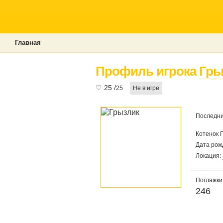
Главная
Профиль игрока
Гры
♡
25
/
25
Не в игре
Последни
Котенок 
Дата рож
Локация:
Поглажки
246