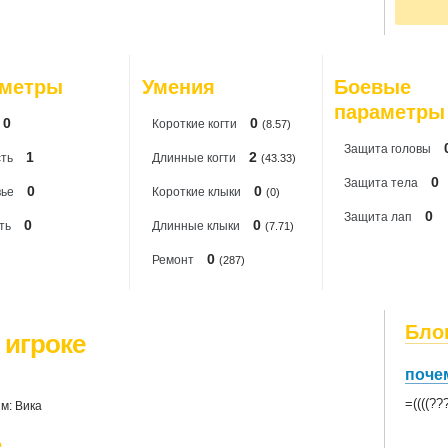
По
20
20
20
20
аметры
Умения
Боевые
20
20
параметры
0
0
Короткиe когти
(8.57)
Защита головы
1
2
ть
Длинные когти
(43.33)
0
Защита тела
0
0
вье
Короткие клыки
(0)
0
Защита лап
0
0
ть
Длинные клыки
(7.71)
0
Ремонт
(287)
Бло
 игроке
почем
=((((?
м: Вика
е