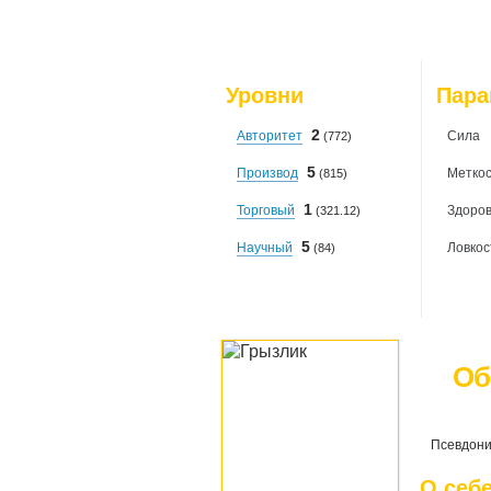
Уровни
Пар
2
Авторитет
Сила
(772)
5
Производ
Меткос
(815)
1
Торговый
Здоро
(321.12)
5
Научный
Ловкос
(84)
Об
Псевдони
О себ