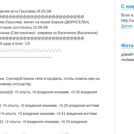
С но
дения кота Грызлика 29.05.08!
Всех в
@@@@@@@@@@@@@@@@@@@@@@@@
http://
лик (Грызлик)- женат на кошке Барсик (ДЮРАСЕЛКА).
Далее
етание состоялось 10.08.08!
рлыка (Светланочка)- замужем за Василенок (Василенок)
@@@@@@@@@@@@@@@@@@@@@@@@
 удар в боях -13!
Фото
-_-_-_-_-_-_-_-_-_-_-_-_-_-_-_-_-_-_-_
давайт
--------------------------------------------
любим
нни. Скопируй Банни себе в профиль, чтобы помочь ему на
ровому господству.
рона[3]: +5 опыта, +0 владения клыками, +0.26 владения
]: +5 опыта, +0 владения клыками, +0.28 владения когтями
: +5 опыта, +0 владения клыками, +0.41 владения когтями
[2]: +2 опыта, +0 владения клыками, +0.15 владения