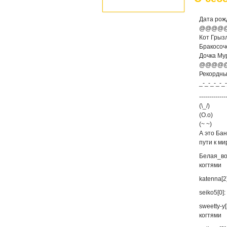
Дата рож
@@@@
Кот Грыз
Бракосоч
Дочка Му
@@@@
Рекордный
_-_-_-_-_
-------------
(\_/)
(O.о)
(~ ~)
А это Ба
пути к ми
Белая_во
когтями
katenna[2
seiko5[0]
sweetty-y
когтями