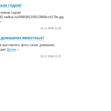
вым годом!
 новым годом!
s42.radikal.ru/i098/0812/05/23868cc8179e.jpg
»
31.12.2008 21:05
 домашних животных!
е выставлять фото своих домашних
цев!
Далее
»
29.12.2008 21:23