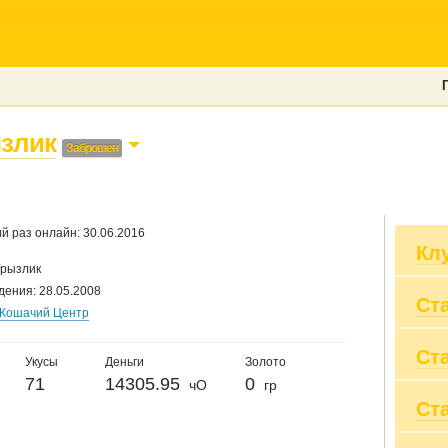
злик
Заброшен
й раз онлайн: 30.06.2016
Кл
Грызлик
дения: 28.05.2008
Ст
ЗА
Кошачий Центр
Ша
Се
Ст
Вы
Укусы
Деньги
Золото
Пр
71
14305.95
0
чО
гр
Вы
Ст
20
Пр
20
Су
20