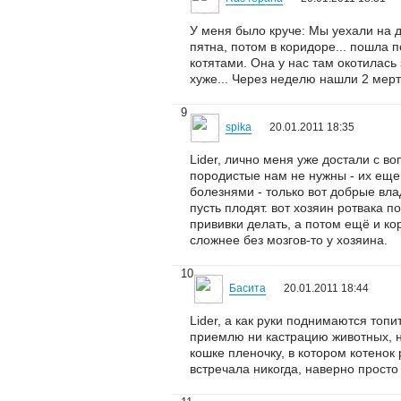
У меня было круче: Мы уехали на д
пятна, потом в коридоре... пошла 
котятами. Она у нас там окотилась 
хуже... Через неделю нашли 2 мерт
9
spika
20.01.2011 18:35
Lider, лично меня уже достали с во
породистые нам не нужны - их еще в
болезнями - только вот добрые вла
пусть плодят. вот хозяин ротвака п
прививки делать, а потом ещё и ко
сложнее без мозгов-то у хозяина.
10
Басита
20.01.2011 18:44
Lider, а как руки поднимаются топи
приемлю ни кастрацию животных, н
кошке пленочку, в котором котенок
встречала никогда, наверно просто