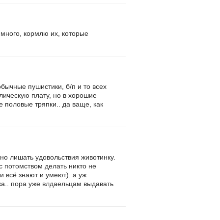
много, кормлю их, которые
бычные пушистики, б/п и то всех
лическую плату, но в хорошие
е половые тряпки.. да ваще, как
жно лишать удовольствия животинку.
 с потомством делать никто не
ди всё знают и умеют). а уж
ка.. пора уже влдаельцам выдавать