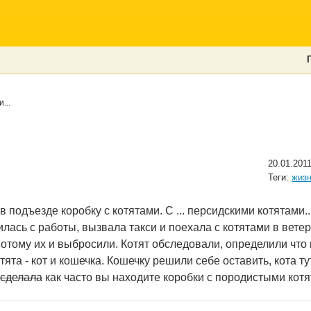
...
20.01.2011
Теги:
жизн
подъезде коробку с котятами. С ... персидскими котятами..
лась с работы, вызвала такси и поехала с котятами в ветер
отому их и выбросили. Котят обследовали, определили что 
ята - кот и кошечка. Кошечку решили себе оставить, кота т
 сделала
как часто вы находите коробки с породистыми кот