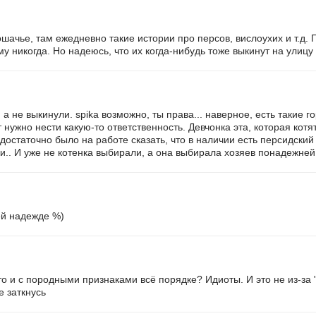
ошачье, там ежедневно такие истории про персов, вислоухих и т.д
у никогда. Но надеюсь, что их когда-нибудь тоже выкинут на улиц
а не выкинули. spika возможно, ты права... наверное, есть такие го
 нужно нести какую-то ответственность. Девчонка эта, которая кот
достаточно было на работе сказать, что в наличии есть персидский
-ки.. И уже не котенка выбирали, а она выбирала хозяев понадежне
й надежде %)
что и с породными признаками всё порядке? Идиоты. И это не из-за "
е заткнусь