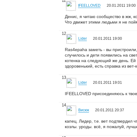
11
IFEELLOVED
20.01.2011 19:00
Денис, я читаю сообщество в жж, к
Что движет этими людьми я не пойм
12
Lider
20.01.2011 19:00
Ras4epaha заметь - вы пристроили, 
случилось и дети появились на свет
котенка на следующий же день. Ей 
здоровенький, есть справка из вет
13
Lider
20.01.2011 19:01
IFEELLOVED присоединяюсь к твое
14
Висюк
20.01.2011 20:37
капец. Лидер, т.е. вет подтвердил 
козлы. уроды. всё, я пожалуй, лучш