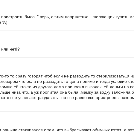
е пристроить было. " верь, с этим напряженка... желающих купить 
е %)
 или нет!?
о-то то сразу говорят чтоб если не разводить то стерилизовать..я 
говором что если не разводить то цена пониже и тогда условие-сте
(помню ей кто-то из другого дома приносил выводок..ей деньги на в
льше низа что..а уж пропитая она была..мамку за водку заложила бы
уж котят не успевают раздавать...но все равно все пристроены.нак
я раньше сталкивался с тем, что выбрасывают обычных котят.. а вот