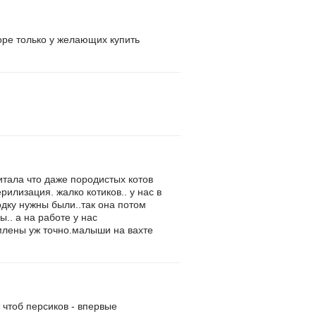
море только у желающих купить
читала что даже породистых котов
рилизация. жалко котиков.. у нас в
одку нужны были..так она потом
.. а на работе у нас
ормлены уж точно.малыши на вахте
 чтоб персиков - впервые