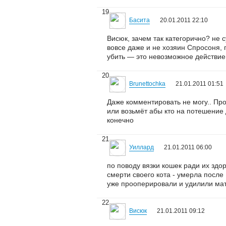
19
Басита
20.01.2011 22:10
Висюк, зачем так категорично? не 
вовсе даже и не хозяин Спросоня, 
убить — это невозможное действие,
20
Brunettochka
21.01.2011 01:51
Даже комментировать не могу.. Про
или возьмёт абы кто на потешение 
конечно
21
Уиллард
21.01.2011 06:00
по поводу вязки кошек ради их здор
смерти своего кота - умерла после 
уже прооперировали и удилили матк
22
Висюк
21.01.2011 09:12