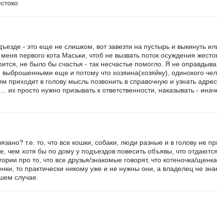
естоко
езде - это еще не слишком, вот завезти на пустырь и выкинуть или.
меня первого кота Маськи, чтоб не вызвать поток осуждения жест
рится, не было бы счастья - так несчастье помогло. Я не оправдыв
выброшенными еще и потому что хозяина(хозяйку), одинокого челов
м приходит в голову мысль позвонить в справочную и узнать адрес 
... их просто нужно призывать к ответственности, наказывать - инач
вязано? т.е. то, что все кошки, собаки, люди разные и в голову не 
е, чем хотя бы по дому у подъездов повесить объявы, что отдаются
рии про то, что все друзья/знакомые говорят, что котеночка/щенка
нки, то практически никому уже и не нужны они, а владелец не знает
чшем случае.