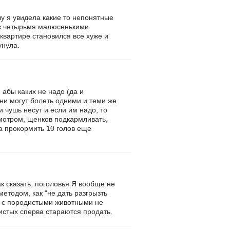
лу я увидела какие то непонятные
у с четырьмя малюсенькими
 квартире становился все хуже и
унула.
 абы каких не надо (да и
они могут болеть одними и теми же
 чушь несут и если им надо, то
исмотром, щенков подкармливать,
 а прокормить 10 голов еще
ак сказать, поголовья Я вообще не
етодом, как "не дать разгрызть
ок с породистыми животными не
дистых сперва стараются продать.