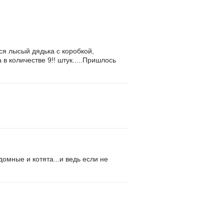
ся лысый дядька с коробкой,
в количестве 9!! штук.....Пришлось
омные и котята...и ведь если не