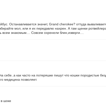
йбус. Останавливается значит, Grand cherokee? оттуда вываливает
збирайте мол, или я их передавлю нахрен. А там щенки ротвейлера 
 всем знакомым.... Совсем охренели блин,изверги....
ла себе..а как часто на потеряшке пишут что кошки породистые безд
аго медицина позволяет.
 в шоке