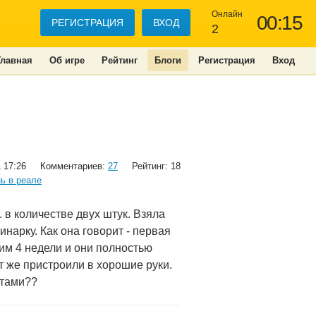
Онлайн
00:15
РЕГИСТРАЦИЯ
ВХОД
2
Главная
Об игре
Рейтинг
Блоги
Регистрация
Вход
 17:26
Комментариев:
27
Рейтинг: 18
ь в реале
. в количестве двух штук. Взяла
инарку. Как она говорит - первая
им 4 недели и они полностью
ут же пристроили в хорошие руки.
ятами??