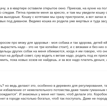
ачу, а в квартире оставили открытое окно. Приехав, на кухне на по
по следам. Пятна привели меня за кресло, и там мы увидели кошк
за выходные. Кошку с котятами мы сразу пристроили, а вот запах в
вых под диваном. Видимо кошка их родила уже мертвых и туда зас
просом про вязку для здоровья - моя собака и так здорова, детей ей
ырастить надо - это не три копейки стоит), и с вязками и без них 
дельцы других собак на меня обижаются, когда я им говорю, что они
опал на добрый совет, суку водить к ветам надо, родить под их пр
рмить, пока новых хозов не найдешь..и за все надо платить деньги,
ть? но ведь делают это, особенно в деревнях для регулирования, т
и избавление от нежелательного потомства даже таким гуманным м
 рождается". И знакомых у меня нет таких, чтоб делали это. Короб
 нет в городе настолько богатых, чтоб так поступать. Даже не поро