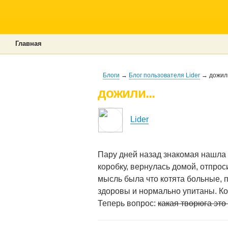
Главная
Блоги
→
Блог пользователя Lider
→ дожили
дожили...
Lider
Пару дней назад знакомая нашла в 
коробку, вернулась домой, отпроси
мысль была что котята больные, п
здоровы и нормально упитаны. Кот
Теперь вопрос:
какая творюга это