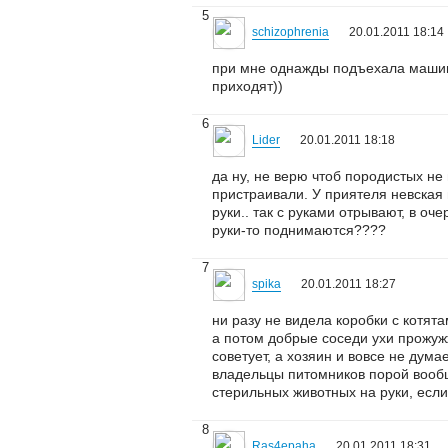
5
schizophrenia
20.01.2011 18:14
при мне однажды подъехала машина
приходят))
6
Lider
20.01.2011 18:18
да ну, не верю чтоб породистых не
пристраивали. У приятеля невская 
руки.. так с руками отрывают, в оч
руки-то поднимаются????
7
spika
20.01.2011 18:27
ни разу не видела коробки с котят
а потом добрые соседи ухи прожужж
советует, а хозяин и вовсе не думае
владельцы питомников порой вообще
стерильных животных на руки, если
8
Ras4epaha
20.01.2011 18:31