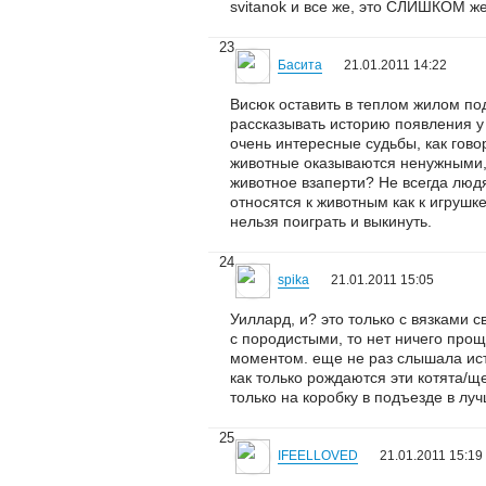
svitanok и все же, это СЛИШКОМ ж
23
Басита
21.01.2011 14:22
Висюк оставить в теплом жилом подъ
рассказывать историю появления у 
очень интересные судьбы, как гово
животные оказываются ненужными, 
животное взаперти? Не всегда людя
относятся к животным как к игрушке
нельзя поиграть и выкинуть.
24
spika
21.01.2011 15:05
Уиллард, и? это только с вязками с
с породистыми, то нет ничего прощ
моментом. еще не раз слышала исто
как только рождаются эти котята/ще
только на коробку в подъезде в лу
25
IFEELLOVED
21.01.2011 15:19