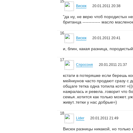
15
Висюк
20.01.2011 20:38
"да ну, не верю чтоб породистых н
британца ------------ масло маслено
16
Висюк
20.01.2011 20:41
и, блин, какая разница, породистый
17
Спросоня
20.01.2011 21:37
кстати в потеряшке если берешь ког
мейнкунов часто продают сразу с до
общаге тетка одна топила котят =(
нажралась и ревела..говорит что бо
семья..котится как только может..
живут..тетки у нас добрые=)
18
Lider
20.01.2011 21:49
Висюк разницы никакой, но только 