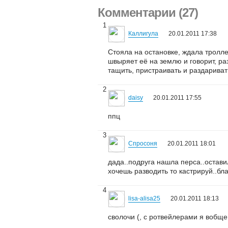
Комментарии (27)
1
Каллигула
20.01.2011 17:38
Стояла на остановке, ждала тролле
швыряет её на землю и говорит, ра
тащить, пристраивать и раздаривать
2
daisy
20.01.2011 17:55
ппц
3
Спросоня
20.01.2011 18:01
дада..подруга нашла перса..остави
хочешь разводить то кастрируй..бл
4
lisa-alisa25
20.01.2011 18:13
сволочи (, с ротвейлерами я вобще