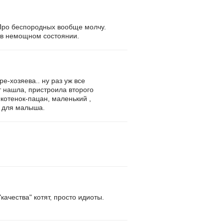
. Про беспородных вообще молчу.
у в немощном состоянии.
ре-хозяева.. ну раз уж все
ят нашла, пристроила второго
 котенок-пацан, маленький ,
й для малыша.
качества" котят, просто идиоты.