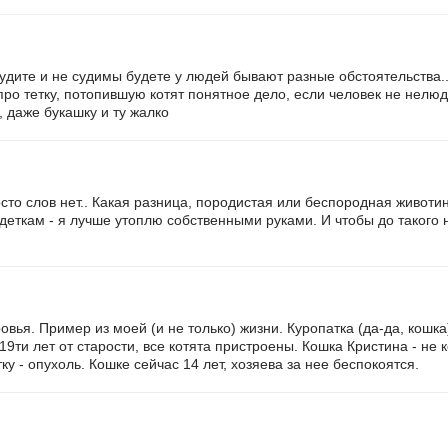
судите и не судимы будете у людей бывают разные обстоятельства..
про тетку, потопившую котят понятное дело, если человек не нелюд
 даже букашку и ту жалко
сто слов нет.. Какая разница, породистая или беспородная животи
деткам - я лучше утоплю собственными руками. И чтобы до такого 
овья. Пример из моей (и не только) жизни. Куропатка (да-да, кошка)
19ти лет от старости, все котята пристроены. Кошка Кристина - не к
у - опухоль. Кошке сейчас 14 лет, хозяева за нее беспокоятся.