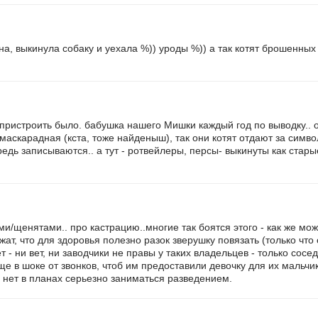
, выкинула собаку и уехала %)) уроды %)) а так котят брошенных 
 пристроить было. бабушка нашего Мишки каждый год по выводку.. о
маскарадная (кста, тоже найденыш), так они котят отдают за симво
ередь записываются.. а тут - ротвейлеры, персы- выкинуты как стары
ами/щенятами.. про кастрацию..многие так боятся этого - как же мо
ат, что для здоровья полезно разок зверушку повязать (только что
т - ни вет, ни заводчики не правы у таких владельцев - только сосе
 в шоке от звонков, чтоб им предоставили девочку для их мальчи
 нет в планах серьезно заниматься разведением.