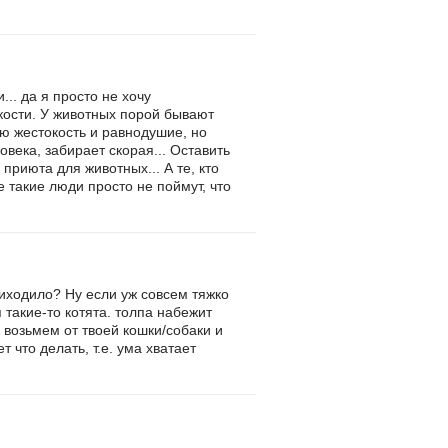
.. да я просто не хочу
окости. У животных порой бывают
аю жестокость и равнодушие, но
ека, забирает скорая... Оставить
приюта для животных... А те, кто
е такие люди просто не поймут, что
приходило? Ну если уж совсем тяжко
 такие-то котята. толпа набежит
 возьмем от твоей кошки/собаки и
 что делать, т.е. ума хватает