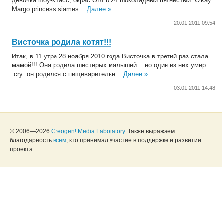
девочка шоу-класс, окрас ORI b 24 шоколадный пятнистый. O'kay
Margo princess siames...
Далее
»
20.01.2011 09:54
Висточка родила котят!!!
Итак, в 11 утра 28 ноября 2010 года Висточка в третий раз стала
мамой!!! Она родила шестерыx малышей... но один из них умер
:cry: он родился с пищеварительн...
Далее
»
03.01.2011 14:48
© 2006—2026
Creogen! Media Laboratory
. Также выражаем
благодарность
всем
, кто принимал участие в поддержке и развитии
проекта.