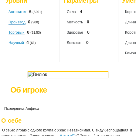
Уровни
Параметры
Уме
2026-08-08
: 0
6
4
Авторитет
Сила
Корот
(6201)
6
0
Производ
Меткость
Длинн
(908)
0
0
Торговый
Здоровье
Корот
(31.53)
4
0
Научный
Ловкость
Длинн
(61)
Ремон
Об игроке
Псевдоним: Анфиса
О себе
О себе: Играю с одного компа с Ужас Независимая. С виду беспощадная, в
душе ранимая... Таинственная...
А это я)))
О Тюкле:
Дата рождения