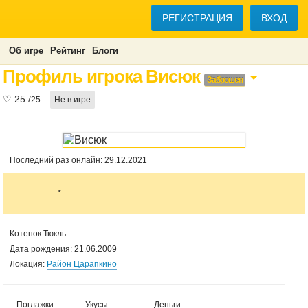
РЕГИСТРАЦИЯ
ВХОД
Об игре
Рейтинг
Блоги
Профиль игрока
Висюк
Заброшен
♡
25
/
25
Не в игре
Последний раз онлайн: 29.12.2021
*
Котенок Тюкль
Дата рождения: 21.06.2009
Локация:
Район Царапкино
Поглажки
Укусы
Деньги