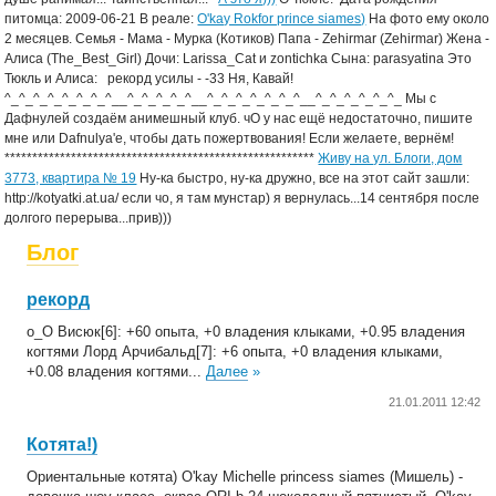
питомца: 2009-06-21 В реале:
O'kay Rokfor prince siames)
На фото ему около
2 месяцев. Семья - Мама - Мурка (Котиков) Папа - Zehirmar (Zehirmar) Жена -
Алиса (The_Best_Girl) Дочи: Larissa_Cat и zontichka Сына: parasyatina Это
Тюкль и Алиса:
рекорд усилы - -33 Ня, Кавай!
^_^_^_^_^_^_^_^__^_^_^_^_^__^_^_^_^_^_^_^__^_^_^_^_^_^_ Мы с
Дафнулей создаём анимешный клуб. чО у нас ещё недостаточно, пишите
мне или Dafnulya'е, чтобы дать пожертвования! Если желаете, вернём!
********************************************************
Живу на ул. Блоги, дом
3773, квартира № 19
Ну-ка быстро, ну-ка дружно, все на этот сайт зашли:
http://kotyatki.at.ua/ если чо, я там мунстар) я вернулась...14 сентября после
долгого перерыва...прив)))
Блог
рекорд
о_О Висюк[6]: +60 опыта, +0 владения клыками, +0.95 владения
когтями Лорд Арчибальд[7]: +6 опыта, +0 владения клыками,
+0.08 владения когтями...
Далее
»
21.01.2011 12:42
Котята!)
Ориентальные котята) O'kay Michelle princess siames (Мишель) -