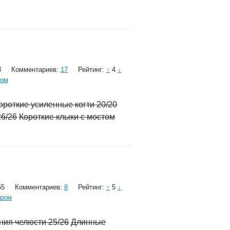
3
Комментариев:
17
Рейтинг:
↑
4
↓
ром
ороткие усиленные когти 20/20
26/26
Короткие клыки с мостом
55
Комментариев:
8
Рейтинг:
↑
5
↓
аром
ния челюсти 25/26
Длинные