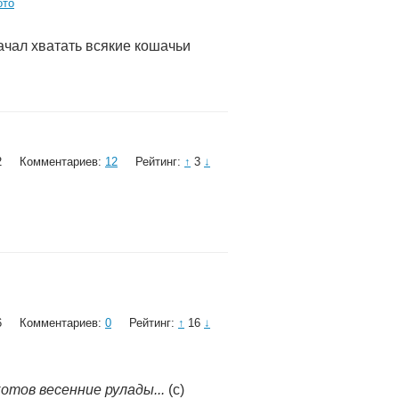
ото
начал хватать всякие кошачьи
2
Комментариев:
12
Рейтинг:
↑
3
↓
6
Комментариев:
0
Рейтинг:
↑
16
↓
отов весенние рулады...
(с)