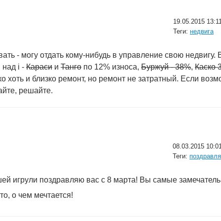
19.05.2015 13:1
Теги:
недвига
ывать - могу отдать кому-нибудь в управление свою недвигу.
 над i -
Караси
и
Танго
по 12% износа,
Буржуй - 38%
,
Каско 
о хоть и близко ремонт, но ремонт не затратный. Если возм
йте, решайте.
08.03.2015 10:0
Теги:
поздравля
ей игрули поздравляю вас с 8 марта! Вы самые замечател
то, о чем мечтается!