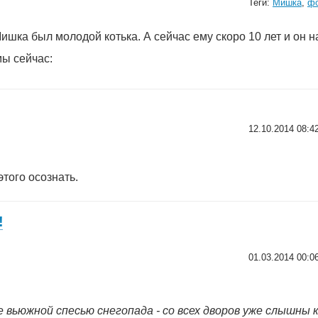
Теги:
Мишка
,
ф
Мишка был молодой котька. А сейчас ему скоро 10 лет и он 
мы сейчас:
12.10.2014 08:4
того осознать.
!
01.03.2014 00:0
вьюжной спесью снегопада - со всех дворов уже слышны к