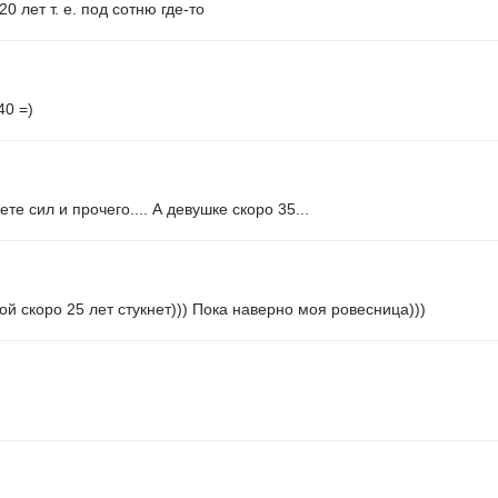
0 лет т. е. под сотню где-то
40 =)
те сил и прочего.... А девушке скоро 35...
й скоро 25 лет стукнет))) Пока наверно моя ровесница)))