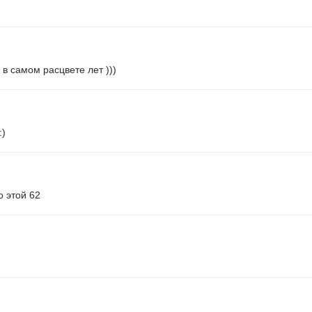
а в самом расцвете лет )))
:)
о этой 62