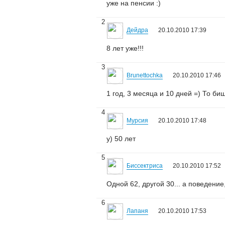
уже на пенсии :)
2
Дейдра
20.10.2010 17:39
8 лет уже!!!
3
Brunettochka
20.10.2010 17:46
1 год, 3 месяца и 10 дней =) То б
4
Мурсия
20.10.2010 17:48
у) 50 лет
5
Биссектриса
20.10.2010 17:52
Одной 62, другой 30... а поведение,
6
Лапаня
20.10.2010 17:53