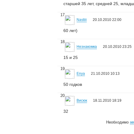
старшей 35 лет, средней 25, младш
17
Nastiii
20.10.2010 22:00
60 лет)
18
Незнакомка
20.10.2010 23:25
15 и 25
19
Enya
21.10.2010 10:13
50 годков
20
Висюк
18.11.2010 18:19
32
Необходимо
ав