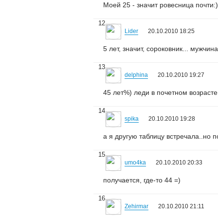
Моей 25 - значит ровесница почти:)
12
Lider
20.10.2010 18:25
5 лет, значит, сороковник... мужчин
13
delphina
20.10.2010 19:27
45 лет%) леди в почетном возрасте
14
spika
20.10.2010 19:28
а я другую таблицу встречала..но п
15
umo4ka
20.10.2010 20:33
получается, где-то 44 =)
16
Zehirmar
20.10.2010 21:11