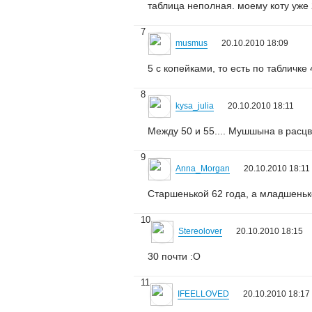
таблица неполная. моему коту уже 2
7
musmus
20.10.2010 18:09
5 с копейками, то есть по табличке 
8
kysa_julia
20.10.2010 18:11
Между 50 и 55.... Мушшына в расцве
9
Anna_Morgan
20.10.2010 18:11
Старшенькой 62 года, а младшенько
10
Stereolover
20.10.2010 18:15
30 почти :О
11
IFEELLOVED
20.10.2010 18:17