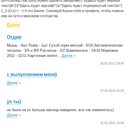
[url=ссылка] текст[/url] (нужно удалить звездочки) [*b]Здесь будет жирный
текст[/b*] [i*]Здесь будет курсив[/i*] [u*]Здесь будет подчеркнутый текст[/u*]
(\_/) (O.о) (~ ~) А это Банни. Скопируй Банни себе в профиль, чтобы помочь
ему на пути к мировому господству.
Блог
Отдам
Мышь - 4шт Рыба - 1шт Сухой корм мясной - 6/10 Автоматическая
чесалка - 3/5 и 8/8 Расческа - 2/2 Шампанское - 14/16 Морковка
2011 - 11/11 Картонная жилет...
Далее
»
28.02.2012 19:45
с вылуплением меня)
Далее
»
07.02.2011 01:52
ух ты)
не была на кх больше месяца наверное, все так изменилось)
Далее
»
31.01.2011 15:55