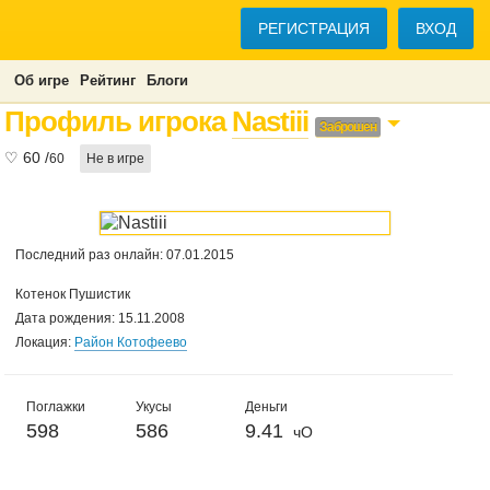
РЕГИСТРАЦИЯ
ВХОД
Об игре
Рейтинг
Блоги
Профиль игрока
Nastiii
Заброшен
♡
60
/
60
Не в игре
Последний раз онлайн: 07.01.2015
Котенок Пушистик
Дата рождения: 15.11.2008
Локация:
Район Котофеево
Поглажки
Укусы
Деньги
598
586
9.41
чО