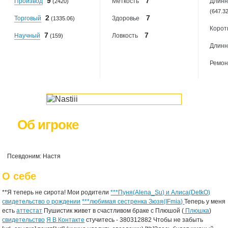
9
7
Производ
Меткость
Длинн
(2420)
(647.3
2
7
Торговый
Здоровье
(1335.06)
Корот
7
7
Научный
Ловкость
(159)
Длинн
Ремон
Об игроке
Псевдоним: Настя
О себе
**Я теперь не сирота! Мои родители
***Пуня(Alena_Su) и Алиса(DetkO)
свидетельство о рождении
***любимая сестренка Зюзя(IFmia)
Теперь у меня
есть
аттестат
Пушистик живет в счастливом браке с Плюшой (
Плюшка
)
свидетельство
Я В Контакте
стучитесь - 380312882 Чтобы не забыть