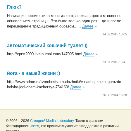
Глюк?
Навигация переместила меня из контрасекса в центр мгновенно
обновлением страницы. Это было только один раз... до и после -
перемещение традиционным образом......
Далее
»
14.09.2015 18:05
автоматический кошачий туалет ))
http://eprst2000.livejournal.com/147095.html
Далее
»
23.07.2015 13:41
йога - в нашей жизни :)
http://www.adme.ru/tvorchestvo-hudozhniki/v-nashej-zhizni-gorazdo-
bolshe-jogi-chem-kazhetsya-754160/
Далее
»
26.08.2014 18:38
© 2006—2026
Creogen! Media Laboratory
. Также выражаем
благодарность
всем
, кто принимал участие в поддержке и развитии