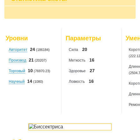
2026-07-31
: 0
Сумма всех ставок: 0 чО
2026-08-01
: 0
Поймано мышек: 20
2026-08-02
: 0
2026-08-03
: 0
2026-08-04
: 0
2026-08-05
: 0
Уровни
Параметры
Уме
2026-08-06
: 0
24
20
Авторитет
Сила
Корот
(186184)
(222.1
21
16
Производ
Меткость
(20207)
Длинн
10
27
Торговый
Здоровье
(76970.23)
(2504.
14
16
Научный
Ловкость
(1080)
Корот
Длинн
Ремон