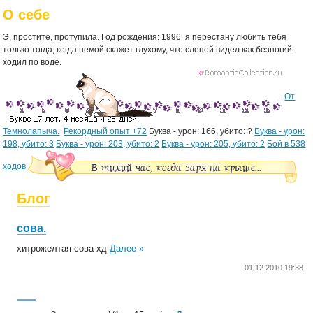
О себе
Э, простите, протупила. Год рождения: 1996
я перестану любить тебя
только тогда, когда немой скажет глухому, что слепой видел как безногий
ходил по воде.
От
Темнолапыча.
Рекордный опыт +72
Буква - урон: 166, убито: ?
Буква - урон:
198, убито: 3
Буква - урон: 203, убито: 2
Буква - урон: 205, убито: 2
Бой в 538
ходов
Блог
сова.
хитрожелтая сова хд
Далее
»
01.12.2010 19:38
___