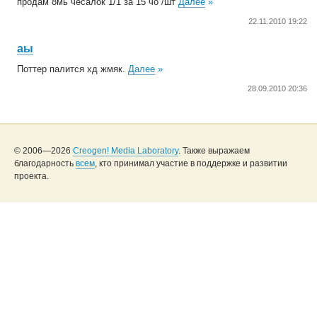
продам 8мь чесалок 1/1 за 15 чо /шт
Далее
»
22.11.2010 19:22
аы
Поттер палится хд жмяк.
Далее
»
28.09.2010 20:36
© 2006—2026
Creogen! Media Laboratory
. Также выражаем
благодарность
всем
, кто принимал участие в поддержке и развитии
проекта.