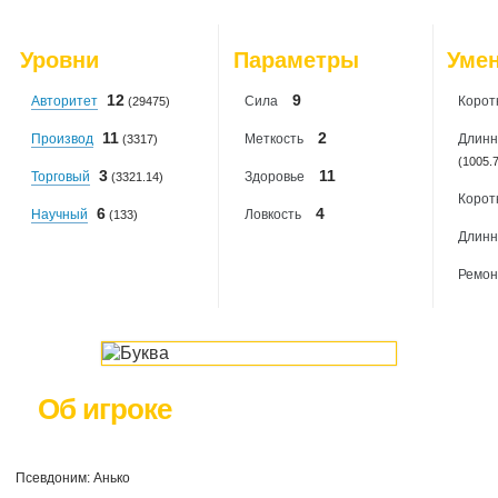
2026-08-08
: 0
2026-08-09
: 0
Уровни
Параметры
Уме
2026-08-10
: 0
12
9
Авторитет
Сила
Корот
(29475)
11
2
Производ
Меткость
Длинн
(3317)
(1005.
3
11
Торговый
Здоровье
(3321.14)
Корот
6
4
Научный
Ловкость
(133)
Длинн
Ремон
Об игроке
Псевдоним: Анько