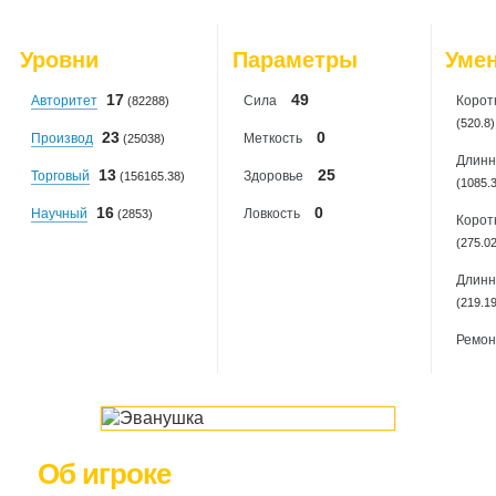
2026-08-04
: 9
2026-08-05
: 9
Уровни
Параметры
Уме
2026-08-06
: 6
17
49
Авторитет
Сила
Корот
(82288)
(520.8)
23
0
Производ
Меткость
(25038)
Длинн
13
25
Торговый
Здоровье
(156165.38)
(1085.
16
0
Научный
Ловкость
(2853)
Корот
(275.0
Длинн
(219.1
Ремон
Об игроке