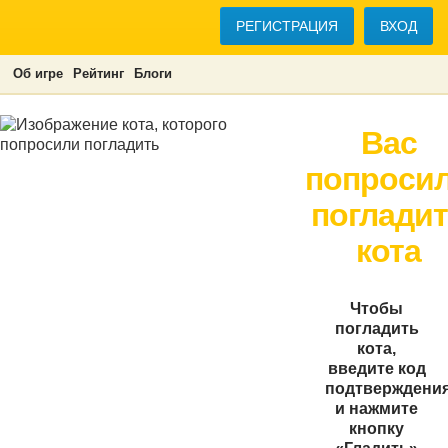
РЕГИСТРАЦИЯ
ВХОД
Об игре
Рейтинг
Блоги
Вас
попроси
поглади
кота
Чтобы
погладить
кота,
введите код
подтверждени
и нажмите
кнопку