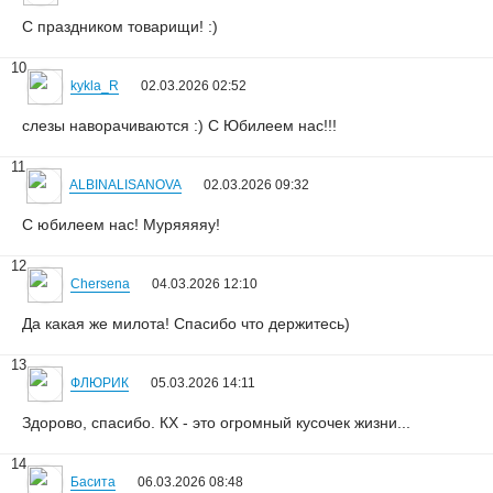
С праздником товарищи! :)
10
kykla_R
02.03.2026 02:52
слезы наворачиваются :) С Юбилеем нас!!!
11
ALBINALISANOVA
02.03.2026 09:32
С юбилеем нас! Муряяяяу!
12
Chersena
04.03.2026 12:10
Да какая же милота! Спасибо что держитесь)
13
ФЛЮРИК
05.03.2026 14:11
Здорово, спасибо. КХ - это огромный кусочек жизни...
14
Басита
06.03.2026 08:48