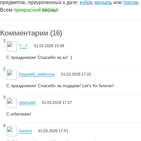
предметов, приуроченных к дате:
кубок
,
медаль
или
тортик
.
Всем
прекрасной
весны
!
Комментарии (16)
1
T__T
01.03.2026 15:59
С праздником! Спасибо за кх! :)
2
Кошачий_любитель
01.03.2026 17:22
С праздником! Спасибо за подарки! Let's Кх forever!
3
sylanadel
01.03.2026 17:27
С юбилеем!
4
Басита
01.03.2026 17:51