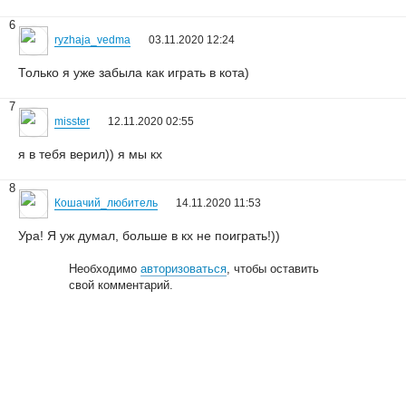
6
ryzhaja_vedma
03.11.2020 12:24
Только я уже забыла как играть в кота)
7
misster
12.11.2020 02:55
я в тебя верил)) я мы кх
8
Кошачий_любитель
14.11.2020 11:53
Ура! Я уж думал, больше в кх не поиграть!))
Необходимо
авторизоваться
, чтобы оставить
свой комментарий.