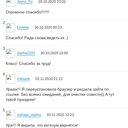
Alena_Su
29.10.2020 23:02
Огромное спасибо!!!!!!!
2
Lirriella
30.10.2020 00:23
Спасибо! Рада снова видеть кх :)
3
dasha2203
30.10.2020 10:50
Класс! Спасибо за труд!
4
oVeшеk
02.11.2020 21:13
Урааа!!! Я переустановила браузер и решила зайти по
ссылке. Без всяких ожиданий, для очистки совести)) А тут
такой праздник!
5
ryzhaja_vedma
03.11.2020 12:23
Ура!!! Я верила, что кетхоум вернётся!