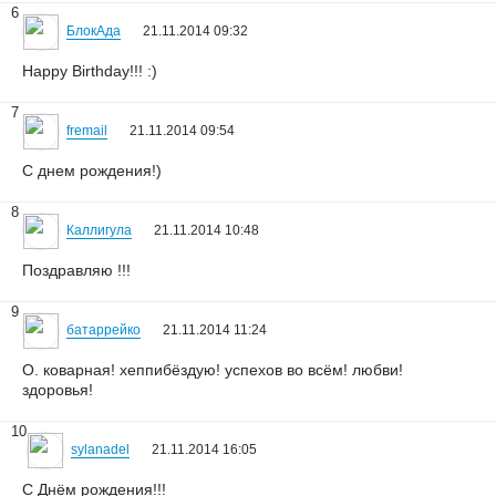
6
БлокАда
21.11.2014 09:32
Happy Birthday!!! :)
7
fremail
21.11.2014 09:54
С днем рождения!)
8
Каллигула
21.11.2014 10:48
Поздравляю !!!
9
батаррейко
21.11.2014 11:24
О. коварная! хеппибёздую! успехов во всём! любви!
здоровья!
10
sylanadel
21.11.2014 16:05
С Днём рождения!!!