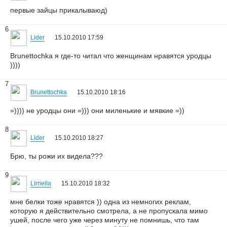
первые зайцы прикалываюд)
6
Lider
15.10.2010 17:59
Brunettochka я где-то читал что женщинам нравятся уродцы
))))
7
Brunettochka
15.10.2010 18:16
=)))) не уродцы они =))) они миленькие и мявкие =))
8
Lider
15.10.2010 18:27
Брю, ты рожи их видела???
9
Lirriella
15.10.2010 18:32
мне белки тоже нравятся )) одна из немногих реклам,
которую я действительно смотрела, а не пропускала мимо
ушей, после чего уже через минуту не помнишь, что там