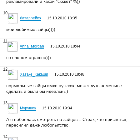
рекламировали и какой "сюжет" %))
10
батаррейко
15.10.2010 18:35
мои любимые зайцы))))
11
Anna_Morgan
15.10.2010 18:44
со слоном страшно)))
12
Хатаке_Какаши
15.10.2010 18:48
нормальные зайцы имхо ну глаза может чуть поменьше
сделать и были бы идеальны)
13
Мурушка
15.10.2010 19:34
А я побоялась смотреть на зайцев... Страх, что приснятся,
пересилил даже любопытство.
14