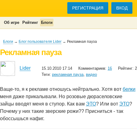
РЕГИСТРАЦИЯ
ВХОД
Об игре
Рейтинг
Блоги
Блоги
→
Блог пользователя Lider
→ Рекламная пауза
Рекламная пауза
Lider
15.10.2010 17:14
Комментариев:
16
Рейтинг: 2
Теги:
рекламная пауза
,
видео
Ваще-то, я к рекламе отношусь нейтрально. Хотя вот
белки
меня даже прикалывали. Но розовые дюраселовские
зайцы вводят меня в ступор. Как вам
ЭТО
? Или вот
ЭТО
?
Почему у них такие зверские рожи?? Присниться - так
обоссышься нафиг.