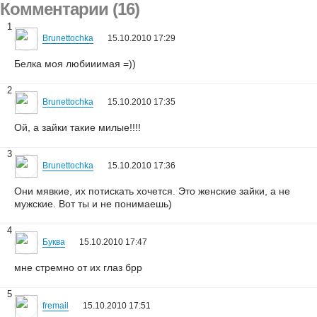
Комментарии (16)
1
Brunettochka
15.10.2010 17:29
Белка моя любииимая =))
2
Brunettochka
15.10.2010 17:35
Ой, а зайки такие милые!!!!
3
Brunettochka
15.10.2010 17:36
Они мявкие, их потискать хочется. Это женские зайки, а не
мужские. Вот ты и не понимаешь)
4
Буква
15.10.2010 17:47
мне стремно от их глаз брр
5
fremail
15.10.2010 17:51