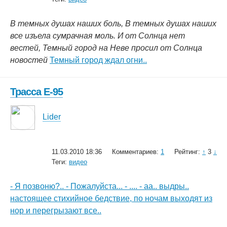
В темных душах наших боль, В темных душах наших
все изъела сумрачная моль. И от Солнца нет
вестей, Темный город на Неве просил от Солнца
новостей
Темный город ждал огни..
Трасса Е-95
Lider
11.03.2010 18:36
Комментариев:
1
Рейтинг:
↑
3
↓
Теги:
видео
- Я позвоню?.. - Пожалуйста... - .... - аа.. выдры..
настоящее стихийное бедствие, по ночам выходят из
нор и перегрызают все..