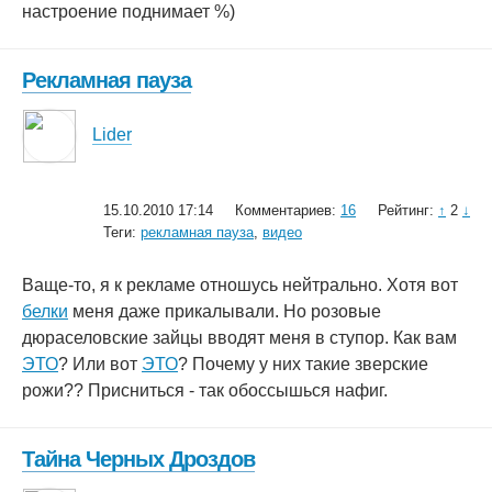
настроение поднимает %)
Рекламная пауза
Lider
15.10.2010 17:14
Комментариев:
16
Рейтинг:
↑
2
↓
Теги:
рекламная пауза
,
видео
Ваще-то, я к рекламе отношусь нейтрально. Хотя вот
белки
меня даже прикалывали. Но розовые
дюраселовские зайцы вводят меня в ступор. Как вам
ЭТО
? Или вот
ЭТО
? Почему у них такие зверские
рожи?? Присниться - так обоссышься нафиг.
Тайна Черных Дроздов