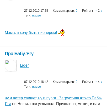
27.12.2010 17:58
Комментариев:
0
Рейтинг:
↑
2
↓
Теги:
видео
Мама, я хочу быть пионером!
Про Бабу-Ягу
Lider
07.12.2010 18:42
Комментариев:
0
Рейтинг:
↑
4
↓
Теги:
видео
ну и ветер свищет, ну и пурга.. Загрустила что-то Баба-
Яга
по Ностальжи услышал. Прикололо, может, и вам