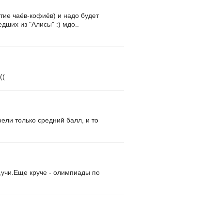
итие чаёв-кофиёв) и надо будет
дших из "Алисы" :) мдо..
((
рели только средний балл, и то
,учи.Еще круче - олимпиады по