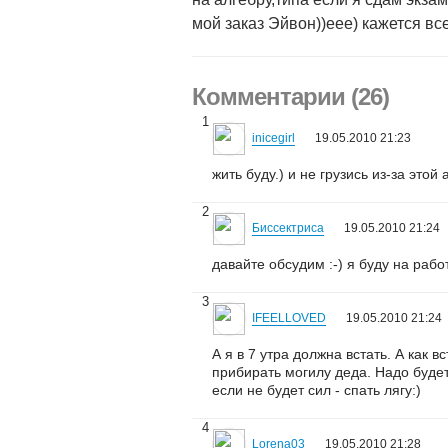
мой заказ Эйвон))еее) кажется все.
Комментарии (26)
1
inicegirl
19.05.2010 21:23
жить буду.) и не грузись из-за этой
2
Биссектриса
19.05.2010 21:24
давайте обсудим :-) я буду на рабо
3
IFEELLOVED
19.05.2010 21:24
А я в 7 утра должна встать. А как 
прибирать могилу деда. Надо будет 
если не будет сил - спать лягу:)
4
Lorena03
19.05.2010 21:28