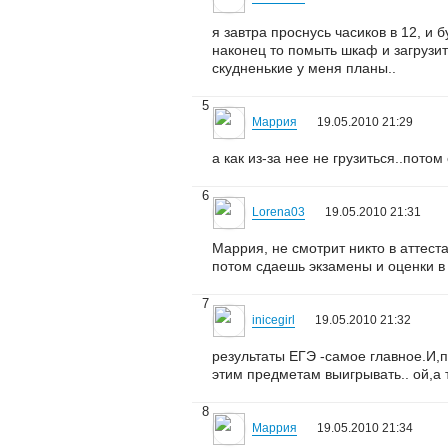
я завтра проснусь часиков в 12, и 
наконец то помыть шкаф и загрузит
скудненькие у меня планы..
5
Маррия
19.05.2010 21:29
а как из-за нее не грузиться..потом
6
Lorena03
19.05.2010 21:31
Маррия, не смотрит никто в аттеста
потом сдаешь экзамены и оценки в
7
inicegirl
19.05.2010 21:32
результаты ЕГЭ -самое главное.И,п
этим предметам выигрывать.. ой,а 
8
Маррия
19.05.2010 21:34