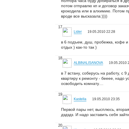
полтора часа буду добираться в дру
потом отправлю кп и договор заказч
крокодила или в алхимию. Потом пр
вроде все высказала:))))
17
Lider
19.05.2010 22:28
в 6 подъем, душ, пробежка, кофе и 
отдых ) как-то так )
18
ALBINALISANOVA
19.05.2010 
в 7 встану, соберусь на работу, с 
квартиру к ремонту - бееее, надо 
освободить комнату....
19
Kastella
19.05.2010 23:35
Первой пары нет, высплюсь, вторая
дздздз. И надо заставить себя зайти
20