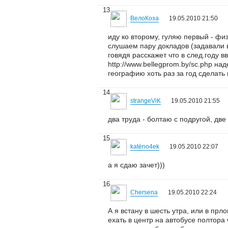
13
ВелоКоза
19.05.2010 21:50
иду ко второму, гуляю первый - фи
слушаем пару докладов (задавали в
говядя расскажет что в след.году 
http://www.bellegprom.by/sc.php на
географию хоть раз за год сделать 
14
strangeViK
19.05.2010 21:55
два труда - болтаю с подругой, дв
15
katёno4ek
19.05.2010 22:07
а я сдаю зачет)))
16
Chersena
19.05.2010 22:24
А я встану в шесть утра, или в прл
ехать в центр на автобусе полтора 