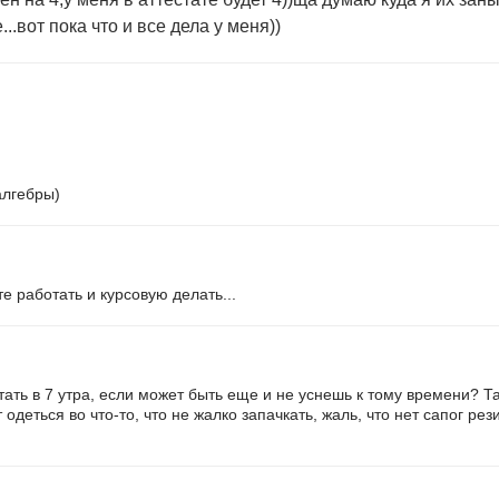
..вот пока что и все дела у меня))
 алгебры)
те работать и курсовую делать...
встать в 7 утра, если может быть еще и не уснешь к тому времени? Т
одеться во что-то, что не жалко запачкать, жаль, что нет сапог ре