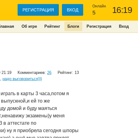
Онлайн
16:19
РЕГИСТРАЦИЯ
ВХОД
5
Главная
Об игре
Рейтинг
Блоги
Регистрация
Вход
 21:19
Комментариев:
26
Рейтинг: 13
,
надо выговориться)))
играть в карты 3 часа,потом я
 выпускной,и ей то же
иду домой и буду маяться
омг,ненавижу экзамены)у меня
3 в аттестате по
чки) ну я приобрела сегодня шпоры
ыкаю) а ещё мне завтра придет