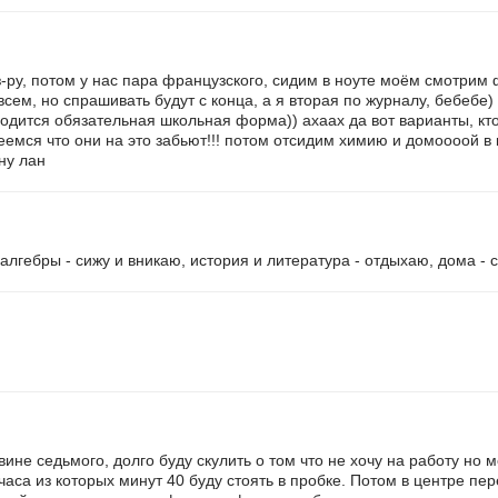
з-ру, потом у нас пара французского, сидим в ноуте моём смотрим 
сем, но спрашивать будут с конца, а я вторая по журналу, бебебе
вводится обязательная школьная форма)) ахаах да вот варианты, кто
деемся что они на это забьют!!! потом отсидим химию и домоооой в
ну лан
е алгебры - сижу и вникаю, история и литература - отдыхаю, дома 
овине седьмого, долго буду скулить о том что не хочу на работу но 
часа из которых минут 40 буду стоять в пробке. Потом в центре пе