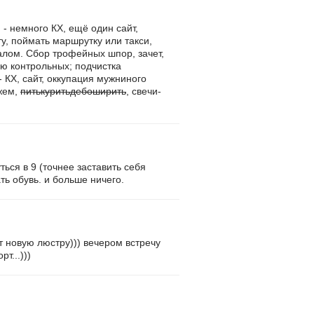
 - немного КХ, ещё один сайт,
у, поймать маршрутку или такси,
налом. Сбор трофейных шпор, зачет,
ью контрольных; подчистка
 КХ, сайт, оккупация мужниного
ужем,
питькуритьдебоширить
, свечи-
ться в 9 (точнее заставить себя
ть обувь. и больше ничего.
т новую люстру))) вечером встречу
т...)))