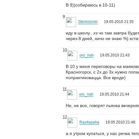
В 9))собираюсь в 10-11)
9
Stereolover
19.05.2010 21:35
иду в школу.. хз чо там завтра буде
через 8 дней, ничо не знаю %) кст
10
oro_nah
19.05.2010 21:43
В 10 у меня переговоры на маяковск
Красногорск, с 2х до 3х нужно попа
попрактиковацца. Все вроде)
11
oro_nah
19.05.2010 21:44
Не, не все, говорят пьянка вечерн
12
Ras4epaha
19.05.2010 21:48
а я утром купаться, у нас речка теп