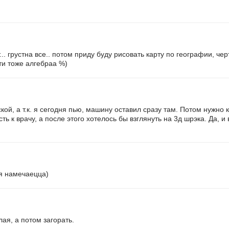
т... грустна все.. потом приду буду рисовать карту по географии, ч
ати тоже алгебраа %)
ой, а т.к. я сегодня пью, машину оставил сразу там. Потом нужно к
сть к врачу, а после этого хотелось бы взглянуть на 3д шрэка. Да,
яя намечаецца)
лая, а потом загорать.