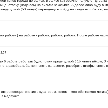
гой конец города до офиса. в офисе как обычно получу от дира за т
ице, отвечу (надеюсь) на письмо заказчика. А далее либо буду вып
иеду домой (50 минут) переоденусь пойду на стадион побегаю, пот
на работу ) на работе - работа, работа, работа. После работе часи
22:57
9 до 6 работу работать буду, потом приду домой ( 15 минут пёхом, 3 
успеть разобрать балкон, снять занавески, разобрать шкафы, снять
 антропосоциогенезис с куратором, потом - моя обожаемая логика)
 в медпункт...