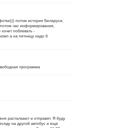
фотки))) потом история Беларуси,
) потом час информирования,
 хочет поблевать -
 комп а на пятницу надо б
- свободная программа
меня расталкают и отправят. Я буду
ресяду на другой автобус и еще