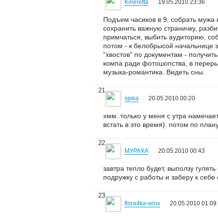
Kineretta
19.05.2010 23:36
Подъем часиков в 9, собрать мужа 
сохранить важную страничку, разби
примчаться, выбить аудиторию, соб
потом - к белобрысой начальнице з
"хвостов" по документам - получит
компа ради фотошопства, в переры
музыка-романтика. Видеть сны.
21
spika
20.05.2010 00:20
хмм..только у меня с утра намечает
встать в это время). потом по план
22
МУРАХА
20.05.2010 00:43
завтра тепло будет, выползу гулят
подружку с работы и заберу к себе с
23
flora4ka-winx
20.05.2010 01:09