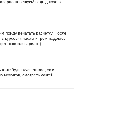
 наверно повешусь! ведь днюха ж
им пойду печатать расчетку. После
ать курсовик часам к трем надеюсь
тра тоже как вариант)
что-нибудь вкусненькое, хотя
ча мужиков, смотреть хоккей