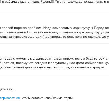
 я забыла сказать нудный день!!! **я , тут школа до конца июня. я
 к первой паре по пробкам. Надеюсь влезть в маршрутку :) Перед эт
чтоб сдать долги Потом кажется надо сходить по третьему кругу сд
 сяду за курсовик еще один) до упора.. то есть пока не сделаю, до у
м поеду с мужем в магазин, закупаться пивом, потом буду готовить 
рибираться, потому что сегодня к полуночи у нас дома собирается ку
ет завтрашний день после всего этого, представляется с трудом...
ть в кх...
торизоваться
, чтобы оставить свой комментарий.