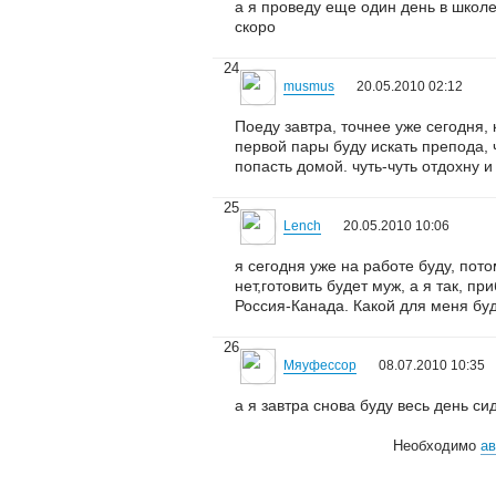
а я проведу еще один день в школе!
скоро
24
musmus
20.05.2010 02:12
Поеду завтра, точнее уже сегодня,
первой пары буду искать препода, 
попасть домой. чуть-чуть отдохну и
25
Lench
20.05.2010 10:06
я сегодня уже на работе буду, пото
нет,готовить будет муж, а я так, п
Россия-Канада. Какой для меня буд
26
Мяуфессор
08.07.2010 10:35
а я завтра снова буду весь день сиде
Необходимо
ав