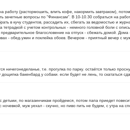
на работу (растормошить, влить кофе, накормить завтраком), потом
ть зачетные вопросы по "Финансам". В 10-10.30 собраться на работ
рать в кучу студентов, рассадить их, сбегать за ведомостью и жур
а тетрадкой с учетом контрольных - немного головной боли с опис
ь предварительное благословение на отпуск - сбежать домой. Дома -
вах - обед-ужин и поклейка обоев. Вечером - приятный вечер с м
ся ничегонеделанье, т.е. прогулка по парку. остаётся только просну
у дощипка бакенбард у собаки. если будет не лень, то скататься сда
ь с детьми, по магазинчикам пройдемся, потом папа приедет повеси
 ночевкой, муж уехал - скучно, но пиво пить не будем, с утра на спор