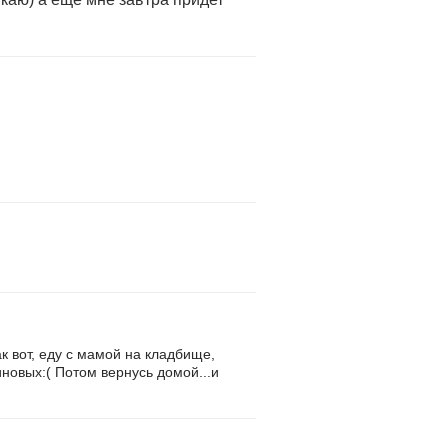
ак вот, еду с мамой на кладбище,
зиновых:( Потом вернусь домой...и