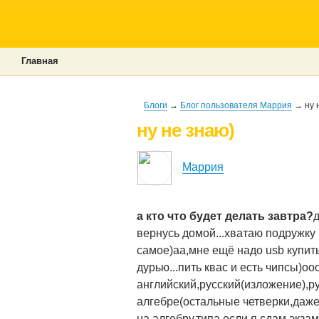
Главная
Блоги
→
Блог пользователя Маррия
→ ну 
ну не знаю)
Маррия
а кто что будет делать завтра?
д
вернусь домой...хватаю подружку 
самое)аа,мне ещё надо usb купить
дурью...пить квас и есть чипсы)оо
английский,русский(изложение),рус
алгебре(остальные четверки,даже 
на алгебру,типа если я сдам экзам