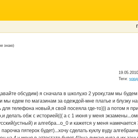
не знаю)
19.05.2010
Теги:
чорд
авайте обсудим) я сначала в школу,ко 2 уроку,там мы будем 
и мы едем по магазинам за одеждой-мне платье и блузку на
 для телефона новый,я свой посеяла где-то))) а потом я пр
о,и делать обж с историей((( а с 1 июня у меня экзамены...
ский(устный) и алгебра...о_0 и кажется у меня намечается 
парочка пятерок будет)...хочу сделать куклу вуду алгебраи
ен на 4,у меня в аттестате будет 4))ща думаю куда я их зан