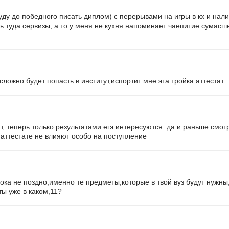
буду до победного писать диплом) с перерывами на игры в кх и нал
ь туда сервизы, а то у меня не кухня напоминает чаепитие сумасше
 сложно будет попасть в институт,испортит мне эта тройка аттестат...
т, теперь только результатами егэ интересуются. да и раньше смот
 аттестате не влияют особо на поступление
ока не поздно,именно те предметы,которые в твой вуз будут нужны
ты уже в каком,11?