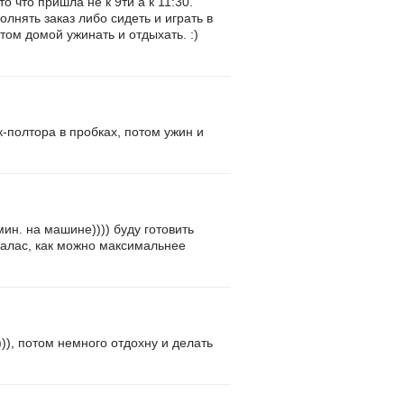
о что пришла не к 9ти а к 11:30.
олнять заказ либо сидеть и играть в
ом домой ужинать и отдыхать. :)
к-полтора в пробках, потом ужин и
мин. на машине)))) буду готовить
 палас, как можно максимальнее
)), потом немного отдохну и делать