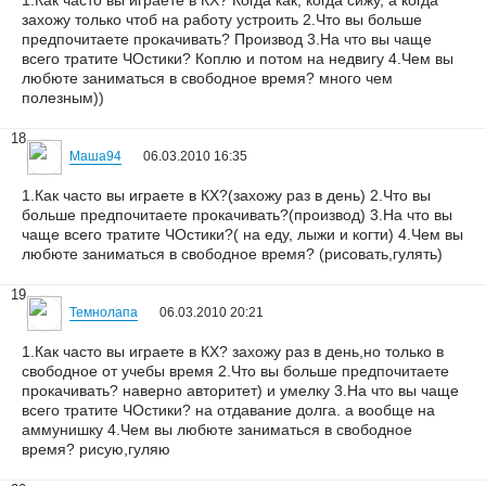
1.Как часто вы играете в КХ? Когда как, когда сижу, а когда
захожу только чтоб на работу устроить 2.Что вы больше
предпочитаете прокачивать? Производ 3.На что вы чаще
всего тратите ЧОстики? Коплю и потом на недвигу 4.Чем вы
любюте заниматься в свободное время? много чем
полезным))
18
Маша94
06.03.2010 16:35
1.Как часто вы играете в КХ?(захожу раз в день) 2.Что вы
больше предпочитаете прокачивать?(производ) 3.На что вы
чаще всего тратите ЧОстики?( на еду, лыжи и когти) 4.Чем вы
любюте заниматься в свободное время? (рисовать,гулять)
19
Темнолапа
06.03.2010 20:21
1.Как часто вы играете в КХ? захожу раз в день,но только в
свободное от учебы время 2.Что вы больше предпочитаете
прокачивать? наверно авторитет) и умелку 3.На что вы чаще
всего тратите ЧОстики? на отдавание долга. а вообще на
аммунишку 4.Чем вы любюте заниматься в свободное
время? рисую,гуляю