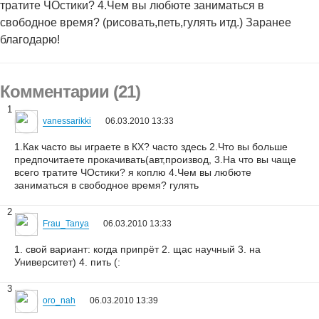
тратите ЧОстики? 4.Чем вы любюте заниматься в
свободное время? (рисовать,петь,гулять итд.) Заранее
благодарю!
Комментарии (21)
1
vanessarikki
06.03.2010 13:33
1.Как часто вы играете в КХ? часто здесь 2.Что вы больше
предпочитаете прокачивать(авт,производ, 3.На что вы чаще
всего тратите ЧОстики? я коплю 4.Чем вы любюте
заниматься в свободное время? гулять
2
Frau_Tanya
06.03.2010 13:33
1. свой вариант: когда припрёт 2. щас научный 3. на
Университет) 4. пить (:
3
oro_nah
06.03.2010 13:39