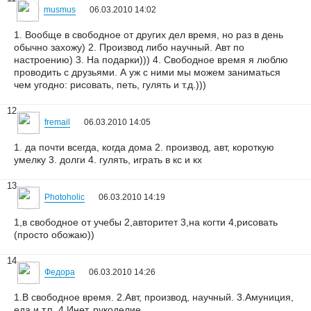
musmus
06.03.2010 14:02
1. Вообще в свободное от других дел время, но раз в день
обычно захожу) 2. Производ либо научный. Авт по
настроению) 3. На подарки))) 4. Свободное время я люблю
проводить с друзьями. А уж с ними мы можем заниматься
чем угодно: рисовать, петь, гулять и т.д.)))
12
fremail
06.03.2010 14:05
1. да почти всегда, когда дома 2. производ, авт, короткую
умелку 3. долги 4. гулять, играть в кс и кх
13
Photoholic
06.03.2010 14:19
1,в свободное от учебы 2,авторитет 3,на когти 4,рисовать
(просто обожаю))
14
Федора
06.03.2010 14:26
1.В свободное время. 2.Авт, производ, научный. 3.Амуниция,
еда и т.п. 4.Инет, рукоделие.