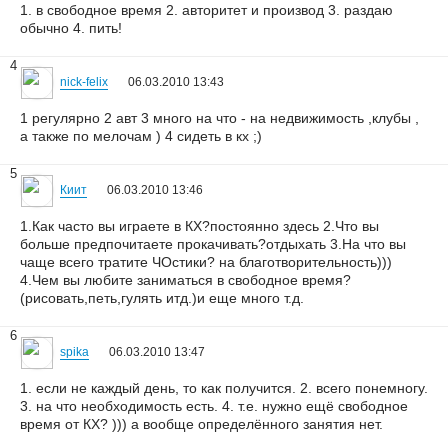
1. в свободное время 2. авторитет и производ 3. раздаю
обычно 4. пить!
4
nick-felix
06.03.2010 13:43
1 регулярно 2 авт 3 много на что - на недвижимость ,клубы ,
а также по мелочам ) 4 сидеть в кх ;)
5
Киит
06.03.2010 13:46
1.Как часто вы играете в КХ?постоянно здесь 2.Что вы
больше предпочитаете прокачивать?отдыхать 3.На что вы
чаще всего тратите ЧОстики? на благотворительность)))
4.Чем вы любите заниматься в свободное время?
(рисовать,петь,гулять итд.)и еще много т.д.
6
spika
06.03.2010 13:47
1. если не каждый день, то как получится. 2. всего понемногу.
3. на что необходимость есть. 4. т.е. нужно ещё свободное
время от КХ? ))) а вообще определённого занятия нет.