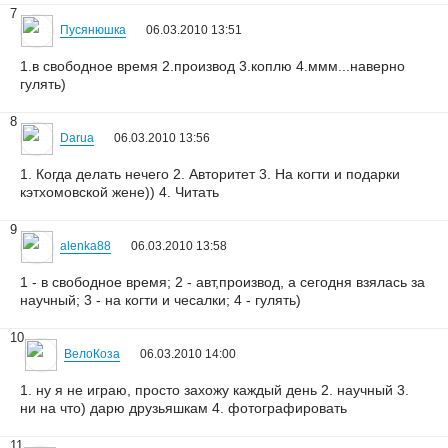
7
Пусянюшка
06.03.2010 13:51
1.в свободное время 2.производ 3.коплю 4.ммм...наверно
гулять)
8
Darua
06.03.2010 13:56
1. Когда делать нечего 2. Авторитет 3. На когти и подарки
кэтхомовской жене)) 4. Читать
9
alenka88
06.03.2010 13:58
1 - в свободное время; 2 - авт,производ, а сегодня взялась за
научный; 3 - на когти и чесалки; 4 - гулять)
10
ВелоКоза
06.03.2010 14:00
1. ну я не играю, просто захожу каждый день 2. научный 3.
ни на что) дарю друзьяшкам 4. фотографировать
11