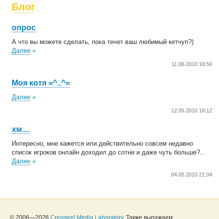
Блог
опрос
А что вы можете сделать, пока течет ваш любимый кетчуп?)
Далее
»
11.06.2010 18:50
Моя котя =^..^=
Далее
»
12.05.2010 18:12
хм....
Интересно, мне кажется или действительно совсем недавно
список игроков онлайн доходил до сотни и даже чуть больше?...
Далее
»
04.05.2010 21:04
© 2006—2026
Creogen! Media Laboratory
. Также выражаем