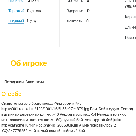
3
0
Производ
Меткость
Длинн
(377)
(756.8
0
0
Торговый
Здоровье
(36.80)
Корот
1
0
Научный
Ловкость
(10)
Длинн
Ремон
Об игроке
Псевдоним: Анастасия
О себе
Свидетельство о браке между Фиктором и Кис
http://s001.radikal.ru/i193/1001/16/5b65c97ce879.jpg Бои: Бой в сухую:
Рекорд
в длинных деревяных когтях : -40 Рекорд в усилках: -54 Рекорд в когтях с
металлическим наконечником: -60) лучший бой:
мего крутой бой:[url=
http://cathome.ru/fight-log.php?id=203686][/url] А мне понравилось...:
ICQ:347778253 Мой самый-самый любимый бой