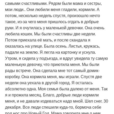
самыми счастливыми. Рядом были мама и сестры,
мои люди.. Они любили меня гладили, кормили. А
потом, несколько недель спустя, произошло нечто
такое, из-за чего меня пришлось отдать в добрые
руки. И я очутилась у маленькой девочки. Она очень
любила кошек. Мы были счастливы две недели.
Потом приехала её мать, и после скандала я
оказалась на улице. Была осень. Листья, кружась,
падали на землю. Я легла на картонку и уснула.
Утром, я сидела у подъезда, и вдруг увидела ту самую
маленькую девочку, что приютила меня. Мы были
рады встрече. Она сделала мне тот самый домик-
коробку. Она кормила меня, мы играли. Спустя две
недели она уехала в другой город. Я осталась
абсолютно одна. Моя семья была далеко от меня. Так
я и прожила месяц. Благо, добрые люди кормили
меня, и не давали издеваться надо мной. Шел снег. 30
декабря. Все люди спешили куда-то, бормоча себе
под нос про Новый Год. Мама говорила мне о нем,