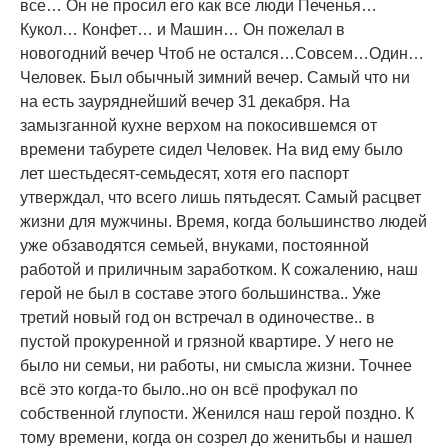
все… Он не просил его как все люди Печенья…
Кукол… Конфет… и Машин… Он пожелал в
новогодний вечер Чтоб не остался…Совсем…Один…
Человек. Был обычный зимний вечер. Самый что ни
на есть зауряднейший вечер 31 декабря. На
замызганной кухне верхом на покосившемся от
времени табурете сидел Человек. На вид ему было
лет шестьдесят-семьдесят, хотя его паспорт
утверждал, что всего лишь пятьдесят. Самый расцвет
жизни для мужчины. Время, когда большинство людей
уже обзаводятся семьей, внуками, постоянной
работой и приличным заработком. К сожалению, наш
герой не был в составе этого большинства.. Уже
третий новый год он встречал в одиночестве.. в
пустой прокуренной и грязной квартире. У него не
было ни семьи, ни работы, ни смысла жизни. Точнее
всё это когда-то было..но он всё профукал по
собственной глупости. Женился наш герой поздно. К
тому времени, когда он созрел до женитьбы и нашел