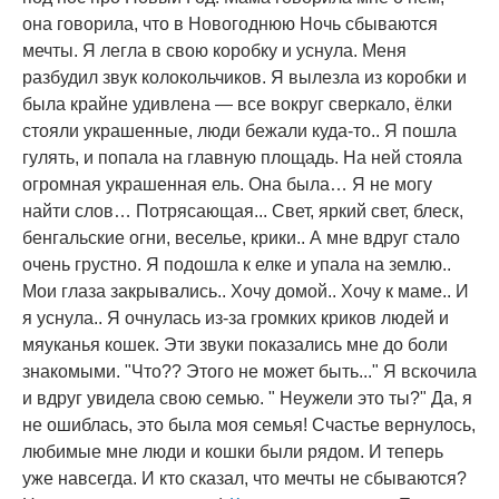
она говорила, что в Новогоднюю Ночь сбываются
мечты. Я легла в свою коробку и уснула. Меня
разбудил звук колокольчиков. Я вылезла из коробки и
была крайне удивлена — все вокруг сверкало, ёлки
стояли украшенные, люди бежали куда-то.. Я пошла
гулять, и попала на главную площадь. На ней стояла
огромная украшенная ель. Она была… Я не могу
найти слов… Потрясающая... Свет, яркий свет, блеск,
бенгальские огни, веселье, крики.. А мне вдруг стало
очень грустно. Я подошла к елке и упала на землю..
Мои глаза закрывались.. Хочу домой.. Хочу к маме.. И
я уснула.. Я очнулась из-за громких криков людей и
мяуканья кошек. Эти звуки показались мне до боли
знакомыми. "Что?? Этого не может быть..." Я вскочила
и вдруг увидела свою семью. " Неужели это ты?" Да, я
не ошиблась, это была моя семья! Счастье вернулось,
любимые мне люди и кошки были рядом. И теперь
уже навсегда. И кто сказал, что мечты не сбываются?