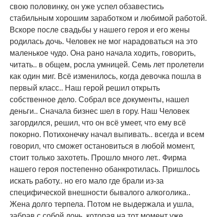
свою половинку, он уже успел обзавестись
стабильным хорошим заработком и любимой работой.
Вскоре после свадьбы у нашего героя и его жены
родилась дочь. Человек не мог нарадоваться на это
маленькое чудо. Она рано начала ходить, говорить,
читать.. в общем, росла умницей. Семь лет пролетели
как один миг. Всё изменилось, когда девочка пошла в
первый класс.. Наш герой решил открыть
собственное дело. Собрал все документы, нашел
деньги.. Сначала бизнес шел в гору. Наш Человек
загордился, решил, что он всё умеет, что ему всё
покорно. Потихонечку начал выпивать.. всегда и всем
говорил, что сможет остановиться в любой момент,
стоит только захотеть. Прошло много лет.. Фирма
нашего героя постепенно обанкротилась. Пришлось
искать работу.. но его мало где брали из-за
специфической внешности бывалого алкоголика..
Жена долго терпела. Потом не выдержала и ушла,
забрав с собой дочь, которая на тот момент уже