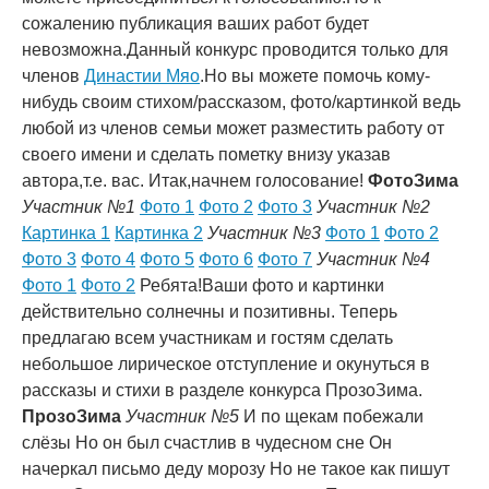
сожалению публикация ваших работ будет
невозможна.Данный конкурс проводится только для
членов
Династии Мяо
.Но вы можете помочь кому-
нибудь своим стихом/рассказом, фото/картинкой ведь
любой из членов семьи может разместить работу от
своего имени и сделать пометку внизу указав
автора,т.е. вас. Итак,начнем голосование!
ФотоЗима
Участник №1
Фото 1
Фото 2
Фото 3
Участник №2
Картинка 1
Картинка 2
Участник №3
Фото 1
Фото 2
Фото 3
Фото 4
Фото 5
Фото 6
Фото 7
Участник №4
Фото 1
Фото 2
Ребята!Ваши фото и картинки
действительно солнечны и позитивны. Теперь
предлагаю всем участникам и гостям сделать
небольшое лирическое отступление и окунуться в
рассказы и стихи в разделе конкурса ПрозоЗима.
ПрозоЗима
Участник №5
И по щекам побежали
слёзы Но он был счастлив в чудесном сне Он
начеркал письмо деду морозу Но не такое как пишут