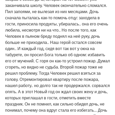
заканчивала школу. Человек окончательно сломался.
Пил запоями, не вылезая из них месяцами. Дочь
сначала пыталась как-то помочь отцу: заходила в
гости, приносила продукты, убиралась.. она его очень
любила, несмотря ни на что.. Но после того, как
Человек в пьяном бреду поднял на неё руку, дочь
больше не приходила.. Наш герой остался совсем
один.. И каждый год, сидя вот так вот у окна на
табурете, он просил Бога только об одном: избавить
его от мучений. С горя он как-то устроил пожар. Думал
сгореть, но видно не судьба. Второй пожар тоже не
решил проблему. Тогда Человек решил взяться за
голову. Отремонтировал квартиру после пожара,
нашел работу.. но долго так не продержался. сорвался
опять. А в этот Новый год он ждал своих жену и дочь,
которых приглашал в гости, отметить вместе
праздник. Он не помнил, как сильно обидел дочь, не
понимал, почему она вдруг стала его избегать... Дочь