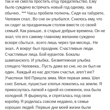
так и не смогла простить отцу предательство. Ему
было суждено встречать новый год одному.. как
обычно.. *** Часы пробили полночь. Сидя на табурете,
Человек спал.. Во сне он улыбался. Снилось ему, что
он сидит за праздничным столом вместе со своей
семьей. Как раньше.. в старые добрые времена. Он не
знал, что его самому главному желанию суждено
вскоре сбыться.. всего лишь через три месяца.. Не
знал.. А вокруг был праздник. Счастливые люди.
Счастливые лица. Бой курантов. Бокалы
шампанского. И улыбка.. Безмятежная улыбка
спящего Человека.. Пусть даже во сне, но он был не
один.. Каждый из нас достоин счастья, aren’t we?
Участник №6
Пришла зима. Моя первая зима. Шел
снег. Белые, пушистые хлопья ложились на землю. Я
прикоснулась лапкой к одной из снежинок, она была
холодной. Я фыркнула, и спряталась под свою
коробку. Я родилась совсем недавно, в семье
хороших людей. Первые дни моей жизни были