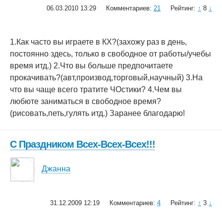
06.03.2010 13:29
Комментариев:
21
Рейтинг:
↑
8
↓
1.Как часто вы играете в КХ?(захожу раз в день,
постоянно здесь, только в свободное от работы/учебы
время итд.) 2.Что вы больше предпочитаете
прокачивать?(авт,производ,торговый,научный) 3.На
что вы чаще всего тратите ЧОстики? 4.Чем вы
любюте заниматься в свободное время?
(рисовать,петь,гулять итд.) Заранее благодарю!
С Праздником Всех-Всех-Всех!!!
Джанна
31.12.2009 12:19
Комментариев:
4
Рейтинг:
↑
3
↓