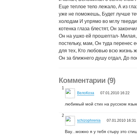
Еще теплое тело лежало, А из гла
уже не поможешь, Будет лучше теб
холодам И упрямо во мглу твердит
котенка глаза блестят, Он закончи
Он на ушко ей прошептал- Милая, 
постельку, мам, Он туда перенес 
для тех, Кто любовью всю жизнь жи
Он за ближнего душу отдал, До по
Комментарии (9)
1
ВелоКоза
07.01.2010 16:22
любимый мой стих на русском язы
2
schizophrenia
07.01.2010 16:31
Вау...можно я у тебя стыру это сти