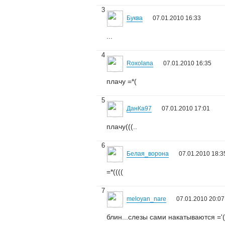
3
Буква
07.01.2010 16:33
...
4
Roxolana
07.01.2010 16:35
плачу =*(
5
ДанКа97
07.01.2010 17:01
плачу(((..
6
Белая_ворона
07.01.2010 18:3
=*((((
7
meloyan_nare
07.01.2010 20:07
блин...слезы сами накатываются ='(