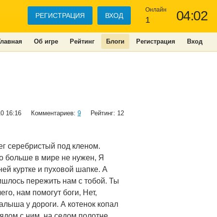
Онлайн
04:02
РЕГИСТРАЦИЯ
ВХОД
1
Главная
Об игре
Рейтинг
Блоги
Регистрация
Вход
10 16:16
Комментариев:
9
Рейтинг: 12
ег серебристый под кленом.
то больше в мире не нужен, Я
ней куртке и пуховой шапке. А
ришлось пережить нам с тобой. Ты
его, нам помогут боги, Нет,
малыша у дороги. А котенок копал
Рядом с ним, на седом полотне,