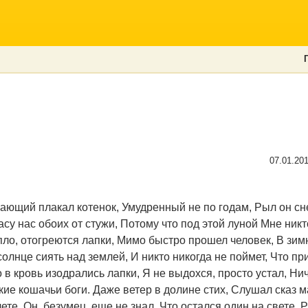
07.01.20
ающий плакал котенок, Умудренный не по годам, Рыл он сн
пасу нас обоих от стужи, Потому что под этой луной Мне ник
епло, отогреются лапки, Мимо быстро прошел человек, В зим
 солнце сиять над землей, И никто никогда не поймет, Что п
о в кровь изодрались лапки, Я не выдохся, просто устал, Нич
акие кошачьи боги. Даже ветер в долине стих, Слушал сказ 
ете, Он, безумец, еще не знал, Что остался один на свете. 