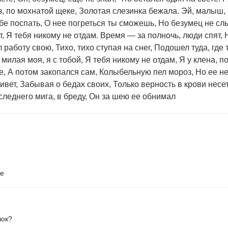
з, по мохнатой щеке, Золотая слезинка бежала. Эй, малыш, 
е поспать, О нее погреться ты сможешь, Но безумец не слы
, Я тебя никому не отдам. Время — за полночь, люди спят,
л работу свою, Тихо, тихо ступая на снег, Подошел туда, где
милая моя, я с тобой, Я тебя никому не отдам, Я у клена, 
ее, А потом закопался сам, Колыбельную пел мороз, Но ее 
вет, Забывая о бедах своих, Только верность в крови несет,
следнего мига, в бреду, Он за шею ее обнимал
ке
шок?