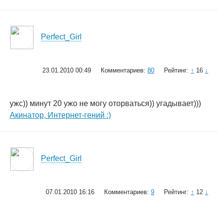
Perfect_Girl
23.01.2010 00:49
Комментариев:
80
Рейтинг:
↑
16
↓
ужс)) минут 20 ужо не могу оторваться)) угадывает)))
Акинатор, Интернет-гений :)
Perfect_Girl
07.01.2010 16:16
Комментариев:
9
Рейтинг:
↑
12
↓