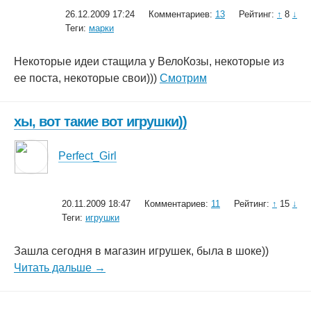
26.12.2009 17:24
Комментариев:
13
Рейтинг:
↑
8
↓
Теги:
марки
Некоторые идеи стащила у ВелоКозы, некоторые из
ее поста, некоторые свои)))
Смотрим
хы, вот такие вот игрушки))
Perfect_Girl
20.11.2009 18:47
Комментариев:
11
Рейтинг:
↑
15
↓
Теги:
игрушки
Зашла сегодня в магазин игрушек, была в шоке))
Читать дальше →