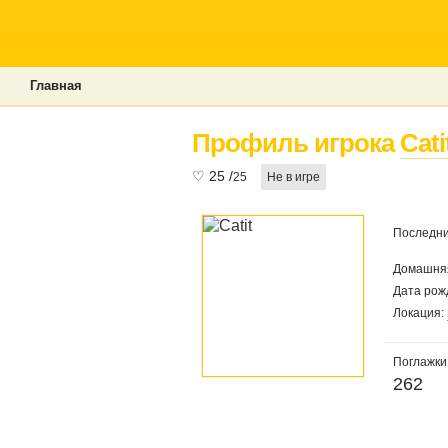
Главная
Профиль игрока
Cati
♡
25
/
25
Не в игре
Последни
Домашня
Дата рож
Локация:
Поглажки
262