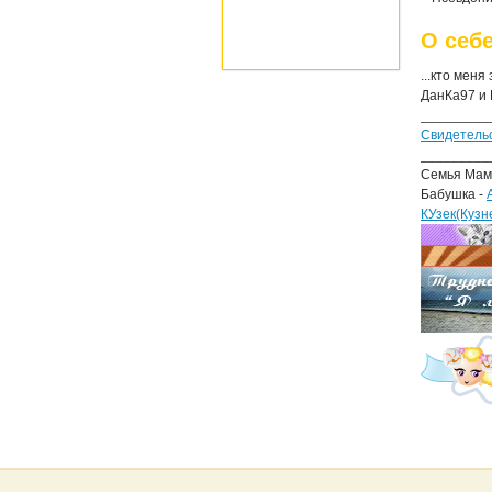
О себ
...кто меня
ДанКа97 и 
_________
Свидетель
_________
Семья Мам
Бабушка -
КУзек(Кузн