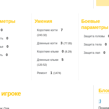
По
20
20
20
20
аметры
Умения
Боевые
20
параметры
0
7
Короткиe когти
(243.32)
Защита головы
0
ть
3
Длинные когти
(77.05)
0
Защита тела
0
вье
0
Короткие клыки
(8.29)
0
Защита лап
0
ть
5
Длинные клыки
(120.52)
1
Ремонт
(1474)
Бло
 игроке
:)
Поздра
м: Оля