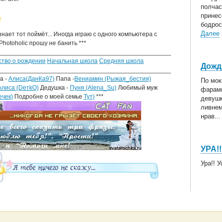
полчас
принес
е
бодрост
Далее
 знает тот поймёт... Иногда играю с одного компьютера с
Photoholic прошу не банить ***
________________________________________________________________
ство о рождении
Начальная школа
Средняя школа
Дожд
________________________________________________________________
а -
Алиса(ДанКа97)
Папа -
Вениамин (Рыжая_бестия)
По мок
Алиса (DeтkO)
Дедушка -
Пуня (Alena_Su)
Любимый муж
фарам
ечек)
Подробне о моей семье
Тут)
***
девушк
ливнем
нрав..
УРА!!
Ура!! У