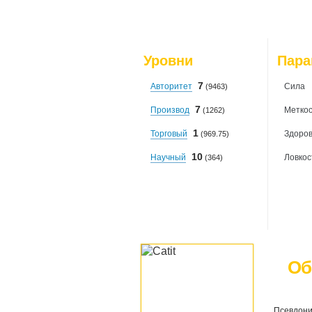
Уровни
Пар
7
Авторитет
Сила
(9463)
7
Производ
Меткос
(1262)
1
Торговый
Здоро
(969.75)
10
Научный
Ловкос
(364)
Об
Псевдони