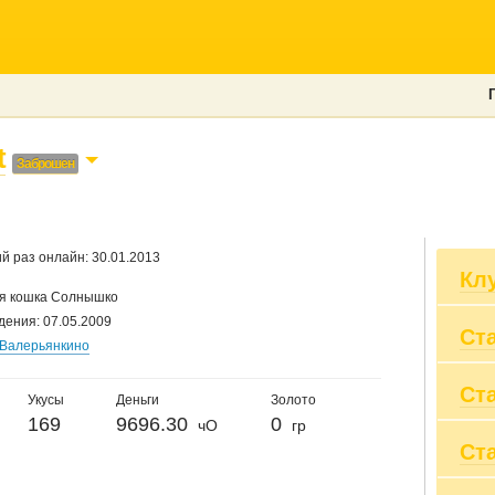
t
Заброшен
й раз онлайн: 30.01.2013
Кл
я кошка Солнышко
дения: 07.05.2009
Ст
Ди
Валерьянкино
ЗА
Кл
Ст
Вы
До
Укусы
Деньги
Золото
Пр
Кэ
169
9696.30
0
чО
гр
Вы
Ст
20
Пр
20
Су
20