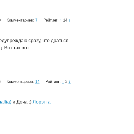
0
Комментариев:
7
Рейтинг:
↑
14
↓
едупреждаю сразу, что драться
. Вот так вот.
6
Комментариев:
14
Рейтинг:
↑
3
↓
llia)
и Доча :)
Лорэтта