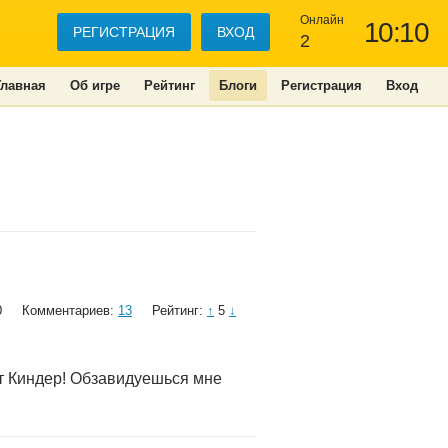
Онлайн
10:10
РЕГИСТРАЦИЯ
ВХОД
2
Главная
Об игре
Рейтинг
Блоги
Регистрация
Вход
0
Комментариев:
13
Рейтинг:
↑
5
↓
ит Киндер! Обзавидуешься мне