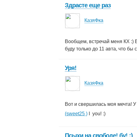
Здрасте еще раз
КазяФка
Вообщем, встречай меня КХ :) 
буду только до 11 авта, что бы 
Уря!
КазяФка
Вот и свершилась моя мечта! У
(sweet25 )
I
you! :)
Псыхи на свободе! бу! :)