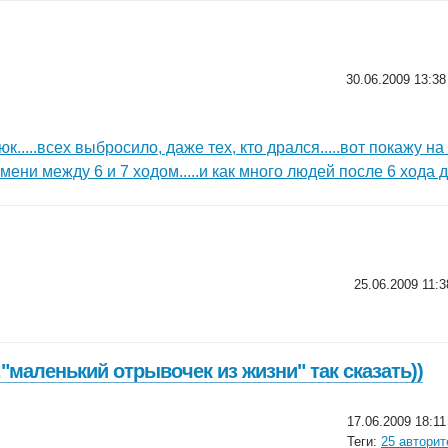
30.06.2009 13:38
к.....всех выбросило, даже тех, кто дрался.....вот покажу 
ни между 6 и 7 ходом.....и как много людей после 6 хода д
25.06.2009 11:3
.."маленький отрывочек из жизни" так сказать))
17.06.2009 18:11
Теги:
25 авторите