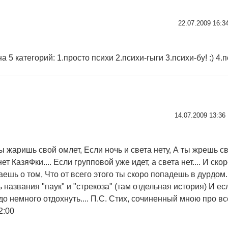
22.07.2009 16:3
а 5 категорий: 1.просто психи 2.психи-гыги 3.психи-бу! :) 4.
14.07.2009 13:36
 жаришь свой омлет, Если ночь и света нету, А ты жрешь сво
нет КазяФки.... Если групповой уже идет, а света нет.... И ско
шь о том, Что от всего этого ты скоро попадешь в дурдом..
названия "паук" и "стрекоза" (там отдельная история) И ес
до немного отдохнуть.... П.С. Стих, сочиненный мною про в
2:00