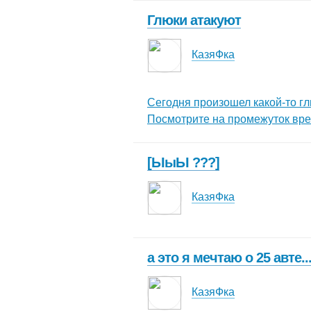
Глюки атакуют
КазяФка
Сегодня произошел какой-то глю
Посмотрите на промежуток време
[ЫыЫ ???]
КазяФка
а это я мечтаю о 25 авте.
КазяФка