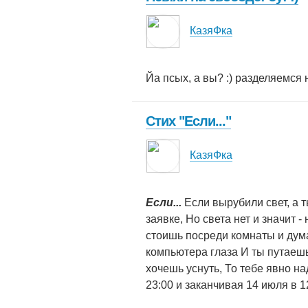
КазяФка
Йа псых, а вы? :) разделяемся н
Стих "Если..."
КазяФка
Если...
Если вырубили свет, а ты
заявке, Но света нет и значит - 
стоишь посреди комнаты и думае
компьютера глаза И ты путаешь 
хочешь уснуть, То тебе явно на
23:00 и заканчивая 14 июля в 1