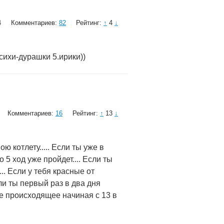
4
Комментариев:
82
Рейтинг:
↑
4
↓
психи-дурашки 5.ирики))
Комментариев:
16
Рейтинг:
↑
13
↓
ю котлету..... Если ты уже в
ро 5 ход уже пройдет.... Если ты
.. Если у тебя красные от
ли ты первый раз в два дня
се происходящее начиная с 13 в