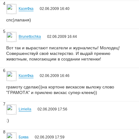
4
КазяФка
02.06.2009 16:40
спс)лапаня)
5
Brunettochka
02.06.2009 16:44
Вот так и вырастают писатели и журналисты! Молодец!
Совершенствуй своё мастерство. И выдай премию
животным, помогающим в создании нетленки!
6
КазяФка
02.06.2009 16:46
грамоту сделаю))на кортоне вискасом выложу слово
"ГРАМОТА" и приклею вискас супер-клеем))
7
Lirriella
02.06.2009 17:56
:)
8
Буква
02.06.2009 17:59