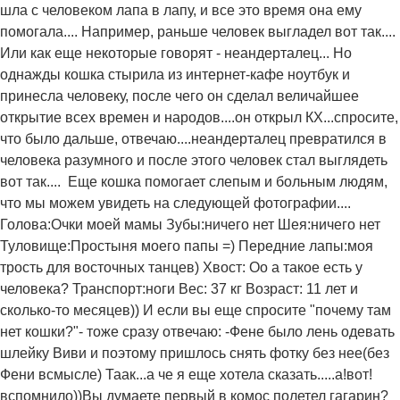
шла с человеком лапа в лапу, и все это время она ему
помогала.... Например, раньше человек выгладел вот так....
Или как еще некоторые говорят - неандерталец... Но
однажды кошка стырила из интернет-кафе ноутбук и
принесла человеку, после чего он сделал величайшее
открытие всех времен и народов....он открыл КХ...спросите,
что было дальше, отвечаю....неандерталец превратился в
человека разумного и после этого человек стал выглядеть
вот так....
Еще кошка помогает слепым и больным людям,
что мы можем увидеть на следующей фотографии....
Голова:Очки моей мамы Зубы:ничего нет Шея:ничего нет
Туловище:Простыня моего папы =) Передние лапы:моя
трость для восточных танцев) Хвост: Оо а такое есть у
человека? Транспорт:ноги Вес: 37 кг Возраст: 11 лет и
сколько-то месяцев)) И если вы еще спросите "почему там
нет кошки?"- тоже сразу отвечаю: -Фене было лень одевать
шлейку Виви и поэтому пришлось снять фотку без нее(без
Фени всмысле) Таак...а че я еще хотела сказать.....а!вот!
вспомнило))Вы думаете первый в комос полетел гагарин?