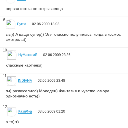
первая фотка не открываецца
9
Буква
02.06.2009 18:03
ыы)) А ваще супер)) Эля классно получилась, когда в космос
смотрела))
10
НуМаксимЯ
02.06.2009 23:36
классные картинки)
11
INDIANA
02.06.2009 23:48
гы) развеселило) Молодец) Фантазия и чувство юмора
однозначно есть))
12
КазяФка
03.06.2009 01:20
а то)гг)