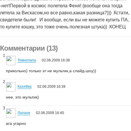
-нет!Первой в космос полетела Феня! (вообще она тогда
летела за Вискасом,но все равно,какая разница?)))
Кстати,
свидетели были!
И вообще, если вы не можете купить ПА,
то купите кошку, это тоже очень полезная штука))
КОНЕЦ
Комментарии (13)
1
Темнолапа
02.06.2009 16:38
прикольно) только эт не мультик,а слайд-шоу))
2
КазяФка
02.06.2009 16:39
нее, это мультик)
3
Лапаня
02.06.2009 16:40
ага угарно