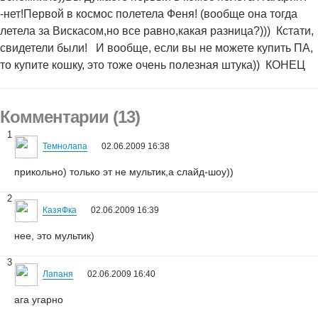
-нет!Первой в космос полетела Феня! (вообще она тогда
летела за Вискасом,но все равно,какая разница?)))
Кстати,
свидетели были!
И вообще, если вы не можете купить ПА,
то купите кошку, это тоже очень полезная штука))
КОНЕЦ
Комментарии (13)
1
Темнолапа
02.06.2009 16:38
прикольно) только эт не мультик,а слайд-шоу))
2
КазяФка
02.06.2009 16:39
нее, это мультик)
3
Лапаня
02.06.2009 16:40
ага угарно