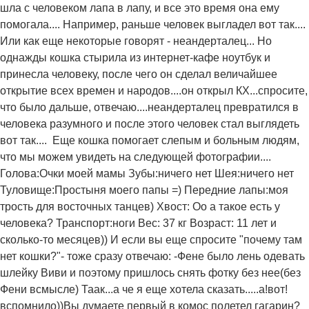
шла с человеком лапа в лапу, и все это время она ему
помогала.... Например, раньше человек выгладел вот так....
Или как еще некоторые говорят - неандерталец... Но
однажды кошка стырила из интернет-кафе ноутбук и
принесла человеку, после чего он сделал величайшее
открытие всех времен и народов....он открыл КХ...спросите,
что было дальше, отвечаю....неандерталец превратился в
человека разумного и после этого человек стал выглядеть
вот так....
Еще кошка помогает слепым и больным людям,
что мы можем увидеть на следующей фотографии....
Голова:Очки моей мамы Зубы:ничего нет Шея:ничего нет
Туловище:Простыня моего папы =) Передние лапы:моя
трость для восточных танцев) Хвост: Оо а такое есть у
человека? Транспорт:ноги Вес: 37 кг Возраст: 11 лет и
сколько-то месяцев)) И если вы еще спросите "почему там
нет кошки?"- тоже сразу отвечаю: -Фене было лень одевать
шлейку Виви и поэтому пришлось снять фотку без нее(без
Фени всмысле) Таак...а че я еще хотела сказать.....а!вот!
вспомнило))Вы думаете первый в комос полетел гагарин?