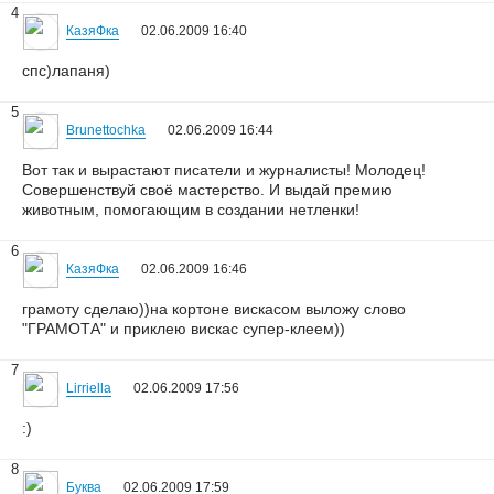
4
КазяФка
02.06.2009 16:40
спс)лапаня)
5
Brunettochka
02.06.2009 16:44
Вот так и вырастают писатели и журналисты! Молодец!
Совершенствуй своё мастерство. И выдай премию
животным, помогающим в создании нетленки!
6
КазяФка
02.06.2009 16:46
грамоту сделаю))на кортоне вискасом выложу слово
"ГРАМОТА" и приклею вискас супер-клеем))
7
Lirriella
02.06.2009 17:56
:)
8
Буква
02.06.2009 17:59