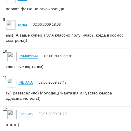
первая фотка не открываецца
9
Буква
02.06.2009 18:03
ыы)) А ваще супер)) Эля классно получилась, когда в космос
смотрела))
10
НуМаксимЯ
02.06.2009 23:36
классные картинки)
11
INDIANA
02.06.2009 23:48
гы) развеселило) Молодец) Фантазия и чувство юмора
однозначно есть))
12
КазяФка
03.06.2009 01:20
а то)гг)